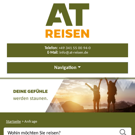
Telefon:
+49 341 55 00 94-0
E-Mail:
info@at-reisen.de
Navigation
Startseite
>
Anfrage