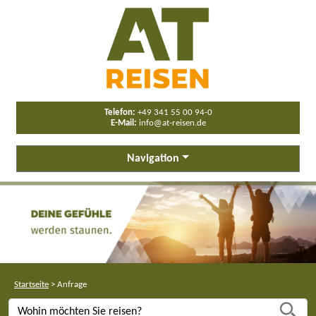
Telefon:
+49 341 55 00 94-0
E-Mail:
info@at-reisen.de
Navigation
Startseite
>
Anfrage