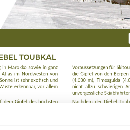
EBEL TOUBKAL
g in Marokko sowie in ganz
Voraussetzungen für Skitou
en Atlas im Nordwesten von
die Gipfel von den Bergen
 Sonne ist sehr exotisch und
(4.030 m), Timesguida (4
 Wüste erkennbar, vor allem
nicht allzu schwierigen A
unvergessliche Skiabfahrte
uf dem Gipfel des höchsten
Nachdem der Djebel Toubka
m Hohen Atlas, die beste
Haupstadt“ Marrakech, di