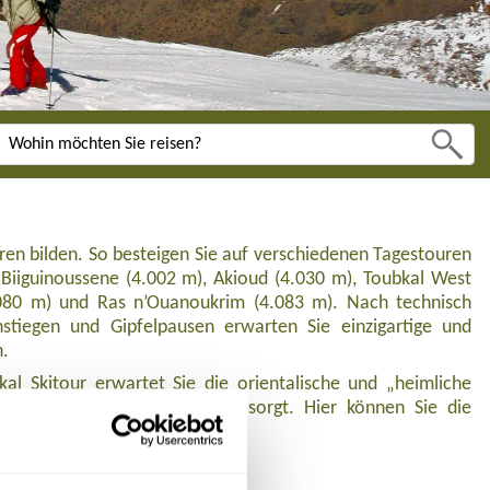
ren bilden. So besteigen Sie auf verschiedenen Tagestouren
 Biiguinoussene (4.002 m), Akioud (4.030 m), Toubkal West
.080 m) und Ras n’Ouanoukrim (4.083 m). Nach technisch
nstiegen und Gipfelpausen erwarten Sie einzigartige und
n.
l Skitour erwartet Sie die orientalische und „heimliche
e für kulturelle Abwechslung sorgt. Hier können Sie die