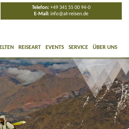
Telefon:
+49 341 55 00 94-0
E-Mail:
info@at-reisen.de
ELTEN
REISEART
EVENTS
SERVICE
ÜBER UNS