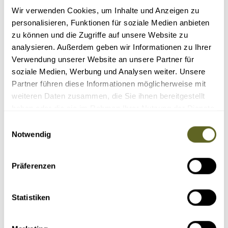
ERSTE ABENTEUERREISE PLANEN: WELCHE
Wir verwenden Cookies, um Inhalte und Anzeigen zu
REISEFORM UND WELCHES ZIEL WIRKLICH ZU
personalisieren, Funktionen für soziale Medien anbieten
IHNEN PASSEN
zu können und die Zugriffe auf unsere Website zu
analysieren. Außerdem geben wir Informationen zu Ihrer
Verwendung unserer Website an unsere Partner für
Details
soziale Medien, Werbung und Analysen weiter. Unsere
Partner führen diese Informationen möglicherweise mit
weiteren Daten zusammen, die Sie ihnen bereitgestellt
haben oder die sie im Rahmen Ihrer Nutzung der Dienste
gesammelt haben.
Einwilligungsauswahl
Notwendig
Präferenzen
Service > Reiseblog
Statistiken
verfasst von Steffen Kiefer am 13.04.2026
KILIMANJARO ROUTENVERGLEICH: MACHAME,
MARANGU, LEMOSHO ODER NORTHERN