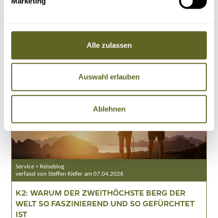
Marketing
CIRCUIT?
Details
Alle zulassen
Auswahl erlauben
Ablehnen
Service > Reiseblog
verfasst von Steffen Kiefer am 07.04.2026
K2: WARUM DER ZWEITHÖCHSTE BERG DER
WELT SO FASZINIEREND UND SO GEFÜRCHTET
IST