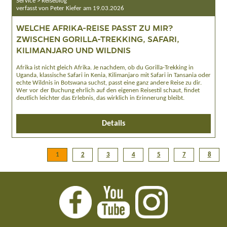
Service > Reiseblog
verfasst von Peter Kiefer am 19.03.2026
WELCHE AFRIKA-REISE PASST ZU MIR?
ZWISCHEN GORILLA-TREKKING, SAFARI,
KILIMANJARO UND WILDNIS
Afrika ist nicht gleich Afrika. Je nachdem, ob du Gorilla-Trekking in
Uganda, klassische Safari in Kenia, Kilimanjaro mit Safari in Tansania oder
echte Wildnis in Botswana suchst, passt eine ganz andere Reise zu dir.
Wer vor der Buchung ehrlich auf den eigenen Reisestil schaut, findet
deutlich leichter das Erlebnis, das wirklich in Erinnerung bleibt.
Details
1
2
3
4
5
7
8