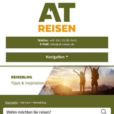
Telefon:
+49 341 55 00 94-0
E-Mail:
info@at-reisen.de
Navigation
Startseite
>
Service
>
Reiseblog