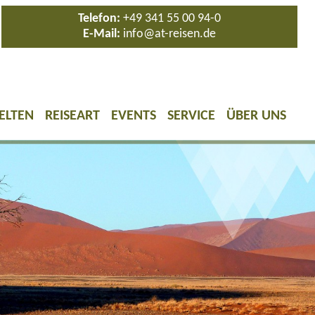
Telefon:
+49 341 55 00 94-0
E-Mail:
info@at-reisen.de
ELTEN
REISEART
EVENTS
SERVICE
ÜBER UNS