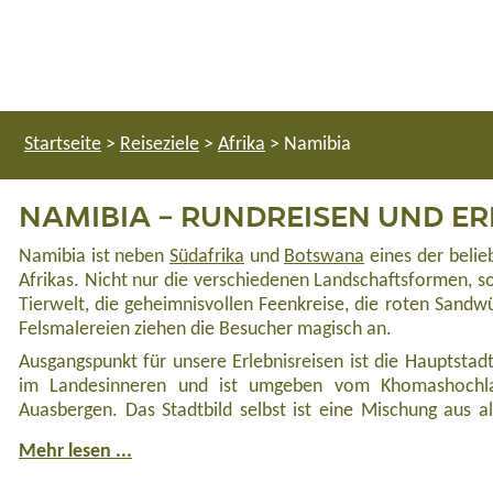
Startseite
>
Reiseziele
>
Afrika
>
Namibia
NAMIBIA – RUNDREISEN UND ER
Namibia ist neben
Südafrika
und
Botswana
eines der belie
Afrikas. Nicht nur die verschiedenen Landschaftsformen, so
Tierwelt, die geheimnisvollen Feenkreise, die roten Sandwü
Felsmalereien ziehen die Besucher magisch an.
Ausgangspunkt für unsere Erlebnisreisen ist die Hauptstad
im Landesinneren und ist umgeben vom Khomashochl
Auasbergen. Das Stadtbild selbst ist eine Mischung aus a
Mehr lesen ...