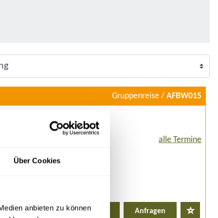
Gruppenreise /
AFBW015
RIA WASSERFÄLLE
6 - 12.09.26
alle Termine
Über Cookies
arantierte
 Medien anbieten zu können
Details
Anfragen
ine