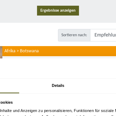
Sortieren nach:
Afrika > Botswana
HIGHLIGHTS NAMIBIA, BOTSWANA & VICTO
09.08.26 - 29.08.26
16.08.26 - 05.09.26
23.08.2
Livingstone & Victoriafälle
Details
Etosha-Nationalpark & Namib-Wüste
Okavango-Delta & Chobe-Nationalpark
Fußsafari in der Kalahari mit den San
Cookies
15 - 21
ab 3.380 Euro zzgl.
4 - 12
63 g
nhalte und Anzeigen zu personalisieren, Funktionen für soziale
Tage
Flug
Personen
Term