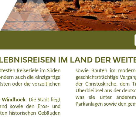
LEBNISREISEN IM LAND DER WEIT
btesten Reiseziele im Süden
sowie Bauten im modernen
ndern auch die einzigartige
geschichtsträchtige Vergan
sten oder die vorzeitlichen
der Christuskirche, dem 
Überbleibsel aus der deuts
was sie unter anderem
t
Windhoek
. Die Stadt liegt
Parkanlagen sowie den gemü
and sowie den Eros- und
lten historischen Gebäuden