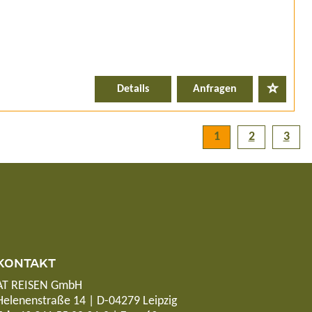
Details
Anfragen
1
2
3
KONTAKT
AT REISEN GmbH
Helenenstraße 14 | D-04279 Leipzig