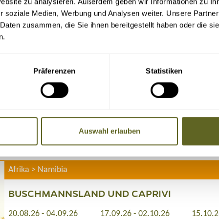
Website zu analysieren. Außerdem geben wir Informationen zu I
r soziale Medien, Werbung und Analysen weiter. Unsere Partner
 Daten zusammen, die Sie ihnen bereitgestellt haben oder die s
Afrika > Namibia
n.
CAPRIVI AUF EIGENE FAUST
auf Anfrage individuell buchbar
Präferenzen
Statistiken
Individuelle Tagesgestaltung
Safari im Etosha Nationalpark
Safaris am Okavango und Mudumo Nationalpark
Unterwegs im Caprivi Streifen
Auswahl erlauben
15 Tage
ab 2.285 Euro zzgl. Flug
ab 2 Personen
Afrika > Namibia
BUSCHMANNSLAND UND CAPRIVI
20.08.26 - 04.09.26
17.09.26 - 02.10.26
15.10.2