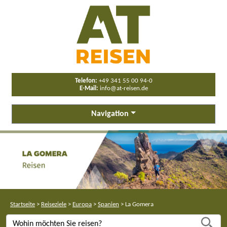
Telefon:
+49 341 55 00 94-0
E-Mail:
info@at-reisen.de
Navigation
Startseite
>
Reiseziele
>
Europa
>
Spanien
>
La Gomera