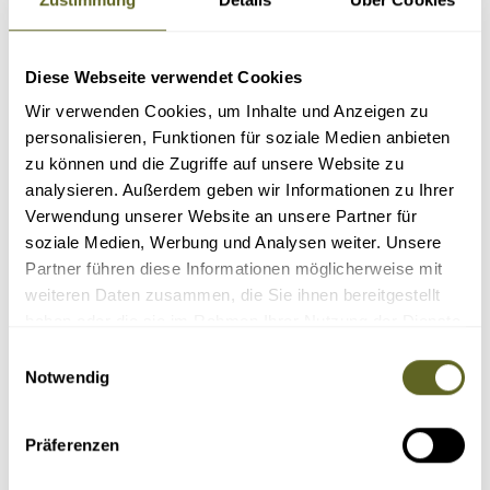
Diese Webseite verwendet Cookies
Wir verwenden Cookies, um Inhalte und Anzeigen zu
personalisieren, Funktionen für soziale Medien anbieten
REISEN
zu können und die Zugriffe auf unsere Website zu
Sortieren nach:
analysieren. Außerdem geben wir Informationen zu Ihrer
Verwendung unserer Website an unsere Partner für
soziale Medien, Werbung und Analysen weiter. Unsere
Partner führen diese Informationen möglicherweise mit
weiteren Daten zusammen, die Sie ihnen bereitgestellt
haben oder die sie im Rahmen Ihrer Nutzung der Dienste
gesammelt haben.
Einwilligungsauswahl
Notwendig
Präferenzen
Europa > Spanien > La Gomera
Gruppenreise /
EUES201