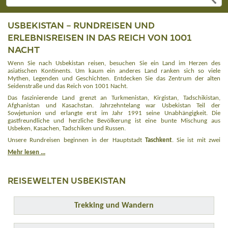
USBEKISTAN – RUNDREISEN UND
ERLEBNISREISEN IN DAS REICH VON 1001
NACHT
Wenn Sie nach Usbekistan reisen, besuchen Sie ein Land im Herzen des
asiatischen Kontinents. Um kaum ein anderes Land ranken sich so viele
Mythen, Legenden und Geschichten. Entdecken Sie das Zentrum der alten
Seidenstraße und das Reich von 1001 Nacht.
Das faszinierende Land grenzt an Turkmenistan, Kirgistan, Tadschikistan,
Afghanistan und Kasachstan. Jahrzehntelang war Usbekistan Teil der
Sowjetunion und erlangte erst im Jahr 1991 seine Unabhängigkeit. Die
gastfreundliche und herzliche Bevölkerung ist eine bunte Mischung aus
Usbeken, Kasachen, Tadschiken und Russen.
Unsere Rundreisen beginnen in der Hauptstadt
Taschkent
. Sie ist mit zwei
Millionen Einwohnern eine der größten und modernsten Metropolen in
Mehr lesen ...
Zentralasien. Gleichzeitig ist sie auch einer der ältesten Städte des Landes. Bei
einer Stadtbesichtigung kommen Sie vorbei an bedeutenden Plätzen,
Moscheen, Museen und historischen Bauten. Außerdem lohnt sich ein
REISEWELTEN USBEKISTAN
Abstecher zu einem traditionellen Basar, wo man neben landestypischen
Köstlichkeiten auch traditionelle Kleidung oder alltägliche Waren kaufen kann.
Das Wahrzeichen der Stadt ist der 375 Meter hohe Sendeturm, von dem aus
man einen tollen Blick über die Stadt genießt.
Trekking und Wandern
Bei einer Rundreise besuchen Sie auch die Städte Chiwa, Samarkand und
Buchara. Sie gehören zu den prächtigsten Städten an der Seidenstraße. Die