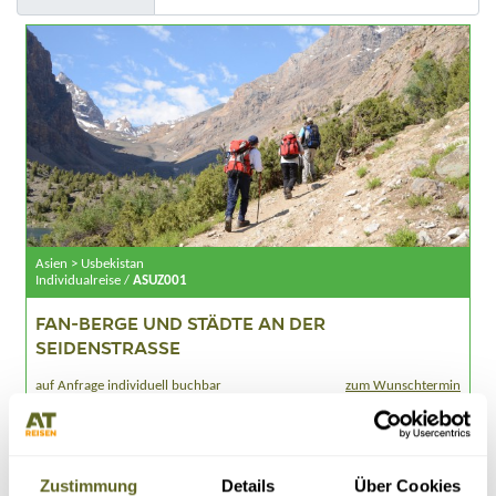
Asien > Usbekistan
Individualreise /
ASUZ001
FAN-BERGE UND STÄDTE AN DER
SEIDENSTRASSE
auf Anfrage individuell buchbar
zum Wunschtermin
6 Tage Trekking durch die Fan-Berge
Kulikalon-Seen, Alauddin- und Mutnoe See
Märchenstädte Taschkent, Samarkand, Buchara und Chiwa
Kultur und Geschichte entlang der alten Seidenstraße
Zustimmung
Details
Über Cookies
17 Tage