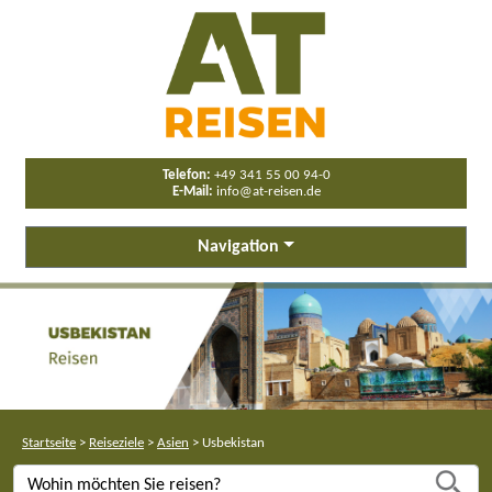
Telefon:
+49 341 55 00 94-0
E-Mail:
info@at-reisen.de
Navigation
Startseite
>
Reiseziele
>
Asien
>
Usbekistan