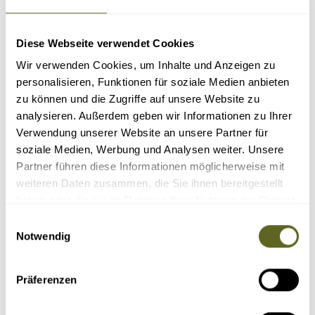
3.310 Euro zzgl. Flug
4 - 14 Personen
Diese Webseite verwendet Cookies
Details
Anfragen
Wir verwenden Cookies, um Inhalte und Anzeigen zu
personalisieren, Funktionen für soziale Medien anbieten
zu können und die Zugriffe auf unsere Website zu
analysieren. Außerdem geben wir Informationen zu Ihrer
Verwendung unserer Website an unsere Partner für
soziale Medien, Werbung und Analysen weiter. Unsere
Partner führen diese Informationen möglicherweise mit
weiteren Daten zusammen, die Sie ihnen bereitgestellt
haben oder die sie im Rahmen Ihrer Nutzung der Dienste
gesammelt haben.
Einwilligungsauswahl
Asien > Usbekistan
Notwendig
Individualreise /
ASUZ002
BEST OF UZBEKISTAN
Präferenzen
auf Anfrage individuell buchbar
zum Wunschtermin
12 Tage Kultur- und Erlebnisreise im Land aus 1001 Nacht
Jurten-Camp & Kamelritt