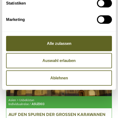
Statistiken
Zauberhafter Aydarkul See
Sitten, Bräuche und Geschichte der Usbeken
11 Tage
Marketing
2.390 Euro zzgl. Flug
5 - 14 Personen
Details
Anfragen
Alle zulassen
Auswahl erlauben
Ablehnen
Asien > Usbekistan
Individualreise /
ASUZ003
AUF DEN SPUREN DER GROSSEN KARAWANEN