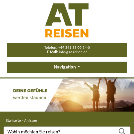
Telefon:
+49 341 55 00 94-0
E-Mail:
info@at-reisen.de
Navigation
Startseite
>
Anfrage