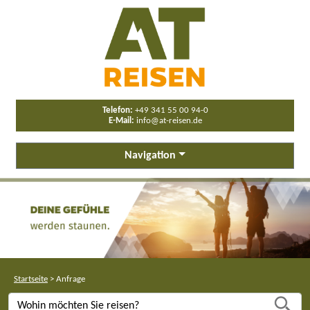
Telefon:
+49 341 55 00 94-0
E-Mail:
info@at-reisen.de
Navigation
Startseite
>
Anfrage