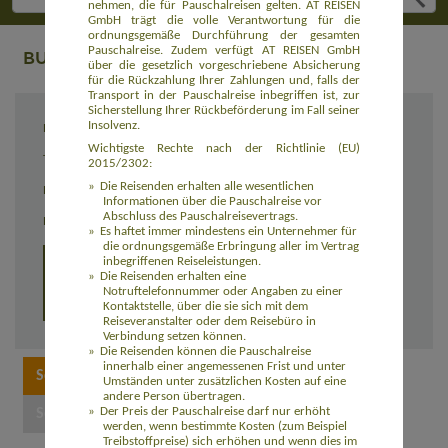
nehmen, die für Pauschalreisen gelten. AT REISEN
GmbH trägt die volle Verantwortung für die
ordnungsgemäße Durchführung der gesamten
Pauschalreise. Zudem verfügt AT REISEN GmbH
BUCHUNG
über die gesetzlich vorgeschriebene Absicherung
für die Rückzahlung Ihrer Zahlungen und, falls der
Transport in der Pauschalreise inbegriffen ist, zur
Sicherstellung Ihrer Rückbeförderung im Fall seiner
Insolvenz.
Reiseziel
KORSIKA: Fernwanderweg GR20 (EUFR011)
Wichtigste Rechte nach der Richtlinie (EU)
Termin
07.09. - 20.09.2025
2015/2302:
Die Reisenden erhalten alle wesentlichen
Reisedauer
14 Tage
Informationen über die Pauschalreise vor
Abschluss des Pauschalreisevertrags.
Preis
1.850,00 Euro zzgl. Flug
Es haftet immer mindestens ein Unternehmer für
die ordnungsgemäße Erbringung aller im Vertrag
inbegriffenen Reiseleistungen.
Detailprogramm Individuell
Die Reisenden erhalten eine
Notruftelefonnummer oder Angaben zu einer
Detailprogramm Gruppentouren
Kontaktstelle, über die sie sich mit dem
Reiseveranstalter oder dem Reisebüro in
Verbindung setzen können.
Die Reisenden können die Pauschalreise
innerhalb einer angemessenen Frist und unter
Umständen unter zusätzlichen Kosten auf eine
andere Person übertragen.
Der Preis der Pauschalreise darf nur erhöht
werden, wenn bestimmte Kosten (zum Beispiel
Treibstoffpreise) sich erhöhen und wenn dies im