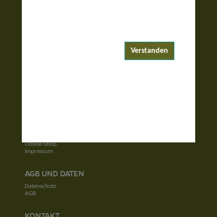
ENTDECKEN
Reiseziele
Reisewelten
Verstanden
Garantierte Reisen
UNTERNEHMEN
Unser Team
Jobs
Kontakt
SERVICE
Newsletter
Online-Shop
Impressum
AGB UND DATEN
Datenschutz
AGB
KONTAKT