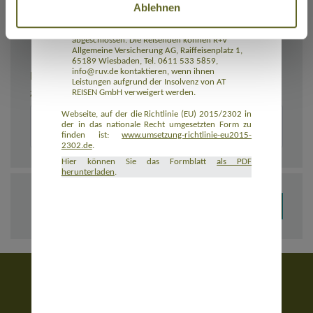
Ablehnen
Rückbeförderung der Reisenden gewährleistet.
AT REISEN GmbH hat eine Insolvenzabsicherung
mit R+V Allgemeine Versicherung AG
abgeschlossen. Die Reisenden können R+V
Allgemeine Versicherung AG, Raiffeisenplatz 1,
65189 Wiesbaden, Tel. 0611 533 5859,
info@ruv.de kontaktieren, wenn ihnen
BEMERKUNGEN
Leistungen aufgrund der Insolvenz von AT
REISEN GmbH verweigert werden.
Zusätzliche Angaben zur Buchung, z. B. zu Unterkünften
Webseite, auf der die Richtlinie (EU) 2015/2302 in
der in das nationale Recht umgesetzten Form zu
finden ist:
www.umsetzung-richtlinie-eu2015-
2302.de
.
Hier können Sie das Formblatt
als PDF
herunterladen
.