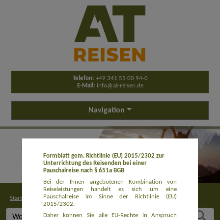
Telefon:
+49 341 55 00 94-0
E-Mail:
info@at-reisen.de
Navigation
Formblatt gem. Richtlinie (EU) 2015/2302 zur
Unterrichtung des Reisenden bei einer
Pauschalreise nach § 651a BGB
Bei der Ihnen angebotenen Kombination von
Reiseleistungen handelt es sich um eine
Pauschalreise im Sinne der Richtlinie (EU)
Startseite
>
Buchung
2015/2302.
Daher können Sie alle EU-Rechte in Anspruch