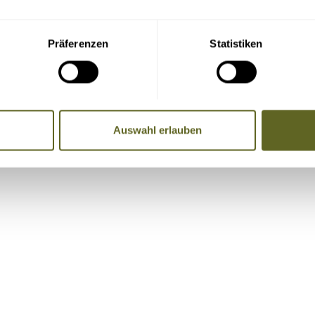
Präferenzen
Statistiken
re Adresse, Telefondaten und E-Mail-Adresse an die Mitreise
Auswahl erlauben
Name, Telefonnummer, E-Mail-Adresse)
, Badeaufenthalte etc. vor und nach der Reise.