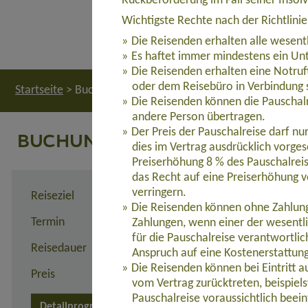
Rückbeförderung im Fall seiner Insol
Wichtigste Rechte nach der Richtlini
Die Reisenden erhalten alle wesent
Es haftet immer mindestens ein Unt
Die Reisenden erhalten eine Notruf
oder dem Reisebüro in Verbindung 
Startseite
>
Buchung
Die Reisenden können die Pauschalr
andere Person übertragen.
Der Preis der Pauschalreise darf n
BUCHUNG
dies im Vertrag ausdrücklich vorges
Preiserhöhung 8 % des Pauschalreis
das Recht auf eine Preiserhöhung v
verringern.
Reiseziel
KORSIKA: Fernwanderweg
Die Reisenden können ohne Zahlung 
Termin
06.09. - 18.09.2025
Zahlungen, wenn einer der wesentl
für die Pauschalreise verantwortli
Reisedauer
13 Tage
Anspruch auf eine Kostenerstattun
Die Reisenden können bei Eintritt 
Preis
2.380,00 Euro zzgl. Flug
vom Vertrag zurücktreten, beispie
Pauschalreise voraussichtlich beein
Detailprogramm Individuell
Detailprogramm Gruppe