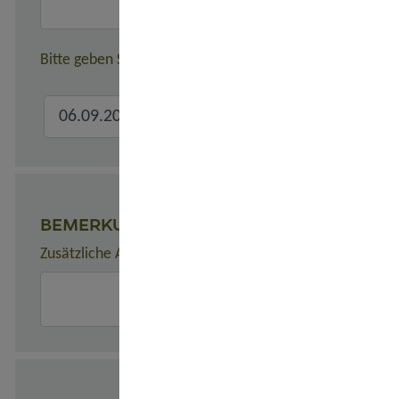
Bitte geben Sie hier den verbindlichen Gesamtreisezeitr
BEMERKUNGEN
Zusätzliche Angaben zur Buchung, z. B. zu Unterkünften