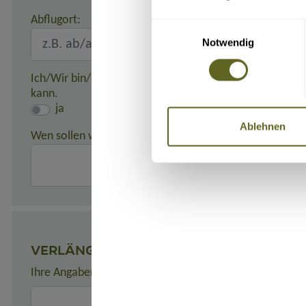
Abflugort:
Einwilligungsauswahl
Notwendig
Ich/Wir bin/sind damit einverstanden, dass meine/unse
kann.
ja
Ablehnen
Wen sollen wir in einem Notfall benachrichtigen?
(z. B. 
VERLÄNGERUNGEN
Ihre Angaben zu gewünschten Verlängerungsprogrammen