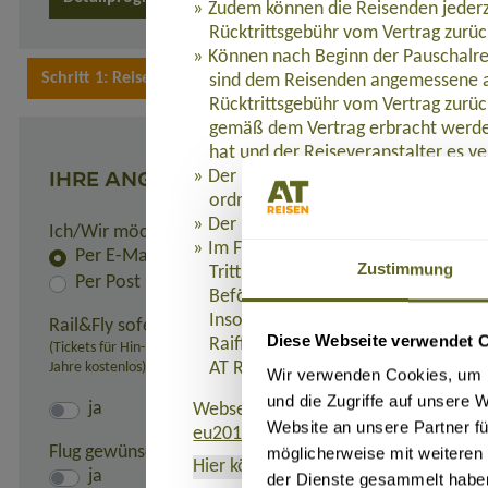
Zudem können die Reisenden jederz
Rücktrittsgebühr vom Vertrag zurüc
Können nach Beginn der Pauschalre
sind dem Reisenden angemessene a
Rücktrittsgebühr vom Vertrag zurüc
gemäß dem Vertrag erbracht werden
hat und der Reiseveranstalter es ve
IHRE ANGABEN
Der Reisende hat Anspruch auf eine
ordnungsgemäß erbracht werden.
Der Reiseveranstalter leistet dem R
Ich/Wir möchte(n) die Rechnung und alle Unterlagen er
Im Fall der Insolvenz des Reisevera
Per E-Mail
Zustimmung
Tritt die Insolvenz des Reiseveranst
Per Post
Beförderung Bestandteil der Pausc
Insolvenzabsicherung mit R+V Allg
Rail&Fly sofern möglich (nur innerhalb Deutschlands):
Diese Webseite verwendet 
Raiffeisenplatz 1, 65189 Wiesbaden
(Tickets für Hin- und Rückfahrt erhältlich. Pro Person: 99,- Euro bei 
Jahre kostenlos)
AT REISEN GmbH verweigert werde
Wir verwenden Cookies, um I
und die Zugriffe auf unsere 
ja
Webseite, auf der die Richtlinie (EU)
Website an unsere Partner fü
eu2015-2302.de
.
Flug gewünscht:
möglicherweise mit weiteren
Hier können Sie das Formblatt
als PD
ja
der Dienste gesammelt habe