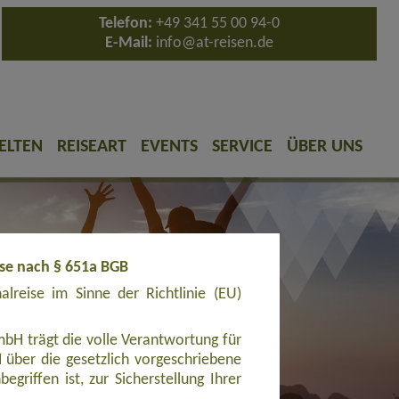
Telefon:
+49 341 55 00 94-0
E-Mail:
info@at-reisen.de
ELTEN
REISEART
EVENTS
SERVICE
ÜBER UNS
ise nach § 651a BGB
reise im Sinne der Richtlinie (EU)
bH trägt die volle Verantwortung für
ber die gesetzlich vorgeschriebene
griffen ist, zur Sicherstellung Ihrer