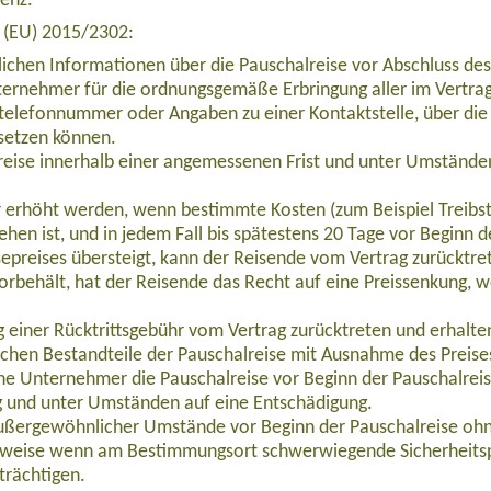
venz.
e (EU) 2015/2302:
lichen Informationen über die Pauschalreise vor Abschluss des
ernehmer für die ordnungsgemäße Erbringung aller im Vertrag 
telefonnummer oder Angaben zu einer Kontaktstelle, über die 
setzen können.
eise innerhalb einer angemessenen Frist und unter Umständen
ur erhöht werden, wenn bestimmte Kosten (zum Beispiel Treibs
ehen ist, und in jedem Fall bis spätestens 20 Tage vor Beginn 
epreises übersteigt, kann der Reisende vom Vertrag zurücktre
orbehält, hat der Reisende das Recht auf eine Preissenkung, 
 GR20 (EUFR011)
einer Rücktrittsgebühr vom Vertrag zurücktreten und erhalten 
ichen Bestandteile der Pauschalreise mit Ausnahme des Preise
che Unternehmer die Pauschalreise vor Beginn der Pauschalrei
g und unter Umständen auf eine Entschädigung.
außergewöhnlicher Umstände vor Beginn der Pauschalreise ohn
lsweise wenn am Bestimmungsort schwerwiegende Sicherheits
trächtigen.
ntouren