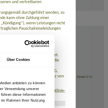
ssenen und vertretbaren
barungsgemäß durchgeführt werden, so
de kann ohne Zahlung einer
t „Kündigung”), wenn Leistungen nicht
traglichen Pauschalreiseleistungen
ungen nicht oder nicht
et.
 werden Zahlungen zurückerstattet.
Über Cookies
n der Pauschalreise ein und ist die
istet. AT REISEN GmbH hat eine
 R+V Allgemeine Versicherung AG,
eistungen aufgrund der Insolvenz von
sstellung (bei Reisedatum ab November 2026: 139,- Euro). Kinder 0-11
 Medien anbieten zu können
hrer Verwendung unserer
finden ist:
www.umsetzung-richtlinie-
 führen diese Informationen
ie im Rahmen Ihrer Nutzung