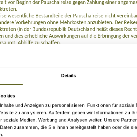
eit vor Beginn der Pauschalreise gegen Zahlung einer angeme
ktreten.
ise wesentliche Bestandteile der Pauschalreise nicht verein
ndere Vorkehrungen ohne Mehrkosten anzubieten. Der Reisen
ktreten (in der Bundesrepublik Deutschland heißt dieses Rech
 und dies erhebliche Auswirkungen auf die Erbringung der ver
rsäumt, Abhilfe zu schaffen.
 Preisminderung und/oder Schadenersatz, wenn die Reiseleist
eisenden Beistand, wenn dieser sich in Schwierigkeiten befind
halten:
nstalters oder in einigen Mitgliedstaaten des Reisevermittlers
Details
alters oder, sofern einschlägig, des Reisevermittlers nach Begin
halreise, so wird die Rückbeförderung der Reisenden gewährle
emeine Versicherung AG abgeschlossen. Die Reisenden können
Cookies
, Tel. 0611 533 5859, info@ruv.de kontaktieren, wenn ihnen L
Buchung (bei Reisedatum ab November 2026: 109,- Euro), 129,- Euro nach Ticketau
n.
nhalte und Anzeigen zu personalisieren, Funktionen für soziale
Website zu analysieren. Außerdem geben wir Informationen zu I
 2015/2302 in der in das nationale Recht umgesetzten Form zu 
r soziale Medien, Werbung und Analysen weiter. Unsere Partner
 Daten zusammen, die Sie ihnen bereitgestellt haben oder die s
F herunterladen
.
n.