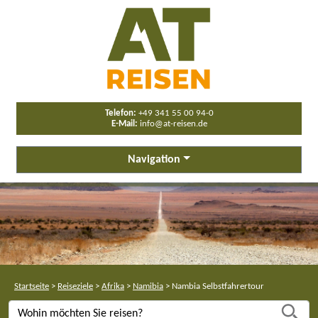
Telefon:
+49 341 55 00 94-0
E-Mail:
info@at-reisen.de
Navigation
Startseite
>
Reiseziele
>
Afrika
>
Namibia
>
Nambia Selbstfahrertour