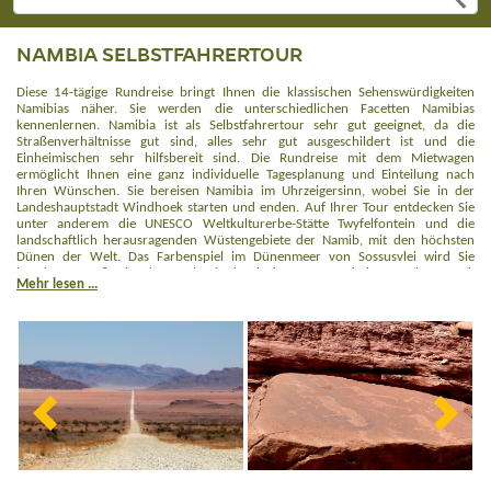
NAMBIA SELBSTFAHRERTOUR
Diese 14-tägige Rundreise bringt Ihnen die klassischen Sehenswürdigkeiten
Namibias näher. Sie werden die unterschiedlichen Facetten Namibias
kennenlernen. Namibia ist als Selbstfahrertour sehr gut geeignet, da die
Straßenverhältnisse gut sind, alles sehr gut ausgeschildert ist und die
Einheimischen sehr hilfsbereit sind. Die Rundreise mit dem Mietwagen
ermöglicht Ihnen eine ganz individuelle Tagesplanung und Einteilung nach
Ihren Wünschen. Sie bereisen Namibia im Uhrzeigersinn, wobei Sie in der
Landeshauptstadt Windhoek starten und enden. Auf Ihrer Tour entdecken Sie
unter anderem die UNESCO Weltkulturerbe-Stätte Twyfelfontein und die
landschaftlich herausragenden Wüstengebiete der Namib, mit den höchsten
Dünen der Welt. Das Farbenspiel im Dünenmeer von Sossusvlei wird Sie
begeistern. Außerdem bummeln Sie durch das Küstenstädtchen Swakopmund,
Mehr lesen ...
welche in der deutschen Kolonialzeit erbaut worden ist und eine Vielzahl an gut
erhaltenen Häusern und die Seebrücke bietet. Erleben Sie weiterhin spannende
Pirschfahrten und Tierbeobachtungen im Etoscha Nationalpark, wandern Sie
im Erongo Gebirge und besuchen Sie die Geparden- und Leopardenprojekte am
Waterberg. Namibia wird Sie garantiert faszinieren!