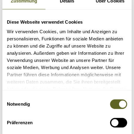
Zustimmung
Details
Über Cookies
Diese Webseite verwendet Cookies
Wir verwenden Cookies, um Inhalte und Anzeigen zu
personalisieren, Funktionen für soziale Medien anbieten
zu können und die Zugriffe auf unsere Website zu
analysieren. Außerdem geben wir Informationen zu Ihrer
Verwendung unserer Website an unsere Partner für
soziale Medien, Werbung und Analysen weiter. Unsere
Partner führen diese Informationen möglicherweise mit
Peter Kiefer
Geschäftsführer, Marketing, Afrika
weiteren Daten zusammen, die Sie ihnen bereitgestellt
Ihr Ansprechpartner für Afrika, Japan, Indonesien, Jordanien,
haben oder die sie im Rahmen Ihrer Nutzung der Dienste
Expeditionen
gesammelt haben.
Einwilligungsauswahl
Tel:
0341 / 55 00 94 -20
Notwendig
E-Mail:
peter.kiefer@at-reisen.de
Präferenzen
Reisecode: AFNA010