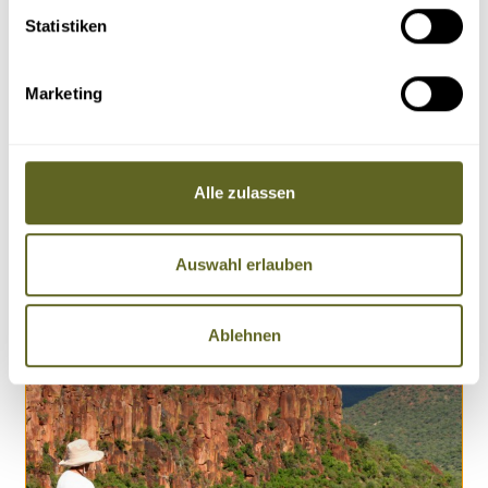
14 Tage
ab 2.550 Euro zzgl. Flug
Statistiken
Detailprogramm 2027
Marketing
Anfragen
Buchen
Alle zulassen
Auswahl erlauben
ÄHNLICHE REISEN, VERLÄNGERUNGEN &
ZUSATZPROGRAMME
Ablehnen