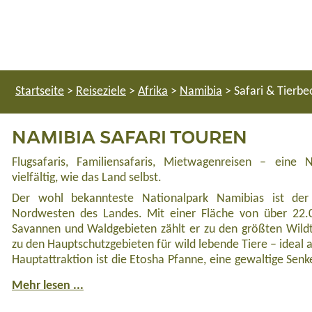
Startseite
>
Reiseziele
>
Afrika
>
Namibia
>
Safari & Tierb
NAMIBIA SAFARI TOUREN
Flugsafaris, Familiensafaris, Mietwagenreisen – eine 
vielfältig, wie das Land selbst.
Der wohl bekannteste Nationalpark Namibias ist de
Nordwesten des Landes. Mit einer Fläche von über 22.0
Savannen und Waldgebieten zählt er zu den größten Wildti
zu den Hauptschutzgebieten für wild lebende Tiere – ideal a
Hauptattraktion ist die Etosha Pfanne, eine gewaltige Sen
Mehr lesen ...