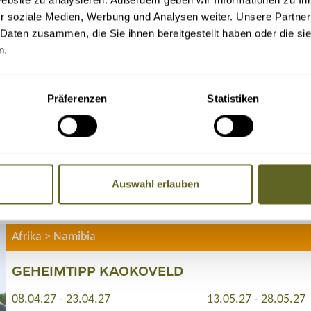
r soziale Medien, Werbung und Analysen weiter. Unsere Partner
Afrika > Namibia
 Daten zusammen, die Sie ihnen bereitgestellt haben oder die s
n.
VON SÜD NACH NORD IM DACHZELT
auf Anfrage individuell buchbar
Präferenzen
Statistiken
Große Namibia Durchquerung
Individuelle Tagesgestaltung
Auf Tuchfühlung mit der Natur
Geländewagen inkl. Campingausstattung
Auswahl erlauben
21 Tage
ab 1.750 Euro zzgl. Flug
Afrika > Namibia
GEHEIMTIPP KAOKOVELD
08.04.27 - 23.04.27
13.05.27 - 28.05.27