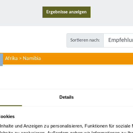
Sortieren nach:
Afrika > Namibia
NAMBIA SELBSTFAHRERTOUR
auf Anfrage individuell buchbar
Dünen am Sossusvlei & Sesriem Canyon
Details
Kolonialstadt Swakopmund
Safari im Etosha Nationalpark
Waterberg Plateau Park
Cookies
nhalte und Anzeigen zu personalisieren, Funktionen für soziale
14 Tage
ab 2.490 Euro zzgl. Flug
Website zu analysieren. Außerdem geben wir Informationen zu I