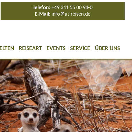
Telefon:
+49 341 55 00 94-0
E-Mail:
info@at-reisen.de
ELTEN
REISEART
EVENTS
SERVICE
ÜBER UNS