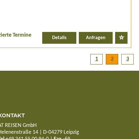
tierte Termine
Details
Anfragen
1
2
3
KONTAKT
AT REISEN GmbH
Helenenstraße 14 | D-04279 Leipzig