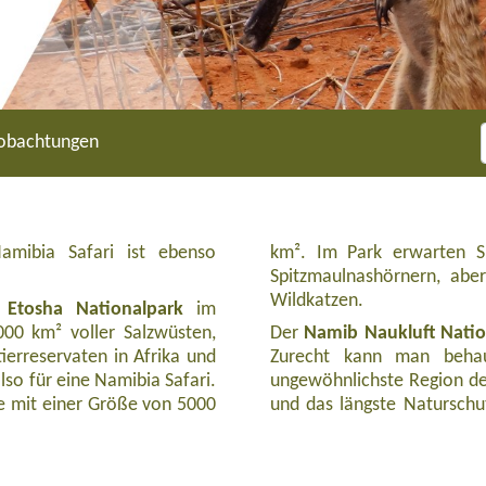
eobachtungen
Namibia Safari ist ebenso
km². Im Park erwarten Si
Spitzmaulnashörnern, ab
Wildkatzen.
r
Etosha Nationalpark
im
00 km² voller Salzwüsten,
Der
Namib Naukluft Natio
erreservaten in Afrika und
Zurecht kann man behaup
lso für eine Namibia Safari.
ungewöhnlichste Region der
ke mit einer Größe von 5000
und das längste Naturschut