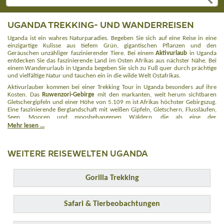
UGANDA TREKKING- UND WANDERREISEN
Uganda ist ein wahres Naturparadies. Begeben Sie sich auf eine Reise in eine
einzigartige Kulisse aus tiefem Grün, gigantischen Pflanzen und den
Geräuschen unzähliger faszinierender Tiere. Bei einem
Aktivurlaub
in Uganda
entdecken Sie das faszinierende Land im Osten Afrikas aus nächster Nähe. Bei
einem Wanderurlaub in Uganda begeben Sie sich zu Fuß quer durch prächtige
und vielfältige Natur und tauchen ein in die wilde Welt Ostafrikas.
Aktivurlauber kommen bei einer Trekking Tour in Uganda besonders auf ihre
Kosten. Das
Ruwenzori-Gebirge
mit den markanten, weit herum sichtbaren
Gletschergipfeln und einer Höhe von 5.109 m ist Afrikas höchster Gebirgszug.
Eine faszinierende Berglandschaft mit weißen Gipfeln, Gletschern, Flussläufen,
Seen, Mooren und moosbehangenen Wäldern, die als eine der
beeindruckendsten und fremdartigsten Regionen der Welt gilt.
Mehr lesen ...
Aufgrund seiner ökologischen Bedeutung gehört das Ruwenzori-Gebirge
außerdem zum UNESCO Weltnaturerbe. Bis in die heutige Zeit hinein hat sich
WEITERE REISEWELTEN UGANDA
das Gebirge einen Teil seiner Unzugänglichkeit und geheimnisvollen Faszination
bewahrt und stellt für ehrgeizige Bergsteiger eine Herausforderung dar. Ferner
gibt es mit den Virunga-Vulkanen und dem Mount Elgon auf 4.321 Metern
Höhe noch
weitere Gipfel
zu erklimmen. Ideale Bedingungen für eine
Gorilla Trekking
Erlebnisreiche Trekking Reise.
Auf unseren weiteren Uganda Erlebnisreisen können Sie außerdem die Tierwelt
Afrikas erkunden. Wir bieten zahlreiche
Gorilla Trekking Reisen
in Uganda an,
Safari & Tierbeobachtungen
bei denen Sie den großen Primaten ganz nahe kommen. Außerdem können Sie
auch bei unseren
Uganda Safari & Tierbeobachtungen
die Nationalparks des
Landes näher erkunden und noch tiefer in die Tierwelt des Landes eintauchen.