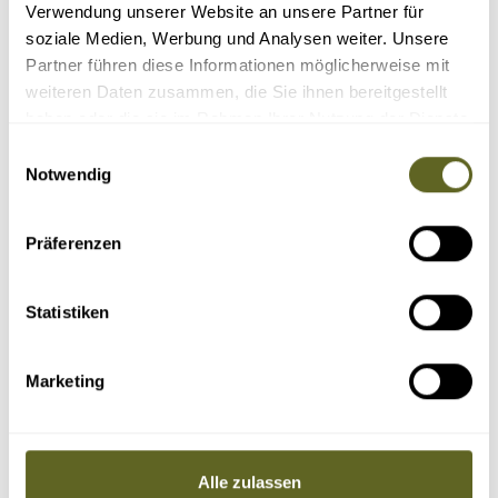
Verwendung unserer Website an unsere Partner für
Schwierigkeitsgrad:
soziale Medien, Werbung und Analysen weiter. Unsere
Partner führen diese Informationen möglicherweise mit
weiteren Daten zusammen, die Sie ihnen bereitgestellt
haben oder die sie im Rahmen Ihrer Nutzung der Dienste
gesammelt haben.
Einwilligungsauswahl
Notwendig
Präferenzen
Nur Reisen mit garantierten Terminen
Statistiken
Marketing
TREKKING REISEN NACH UGANDA
Sortieren nach:
Alle zulassen