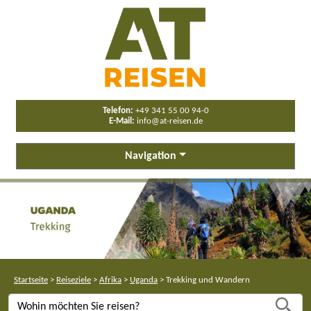
Telefon:
+49 341 55 00 94-0
E-Mail:
info@at-reisen.de
Navigation
Startseite
>
Reiseziele
>
Afrika
>
Uganda
>
Trekking und Wandern