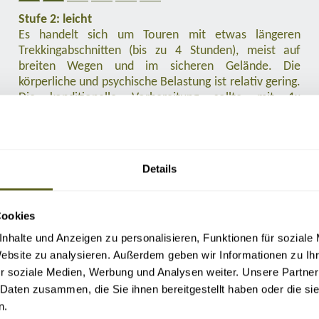
Stufe 2: leicht
Es handelt sich um Touren mit etwas längeren
Trekkingabschnitten (bis zu 4 Stunden), meist auf
breiten Wegen und im sicheren Gelände. Die
körperliche und psychische Belastung ist relativ gering.
Die konditionelle Vorbereitung sollte mit 1x
wöchentlichem Training genügen. Touren dieser
Schwierigkeitsstufe sind ein leichter Genuss für Körper,
Geist und Seele.
Details
Cookies
nhalte und Anzeigen zu personalisieren, Funktionen für soziale
Website zu analysieren. Außerdem geben wir Informationen zu I
r soziale Medien, Werbung und Analysen weiter. Unsere Partner
 Daten zusammen, die Sie ihnen bereitgestellt haben oder die s
n.