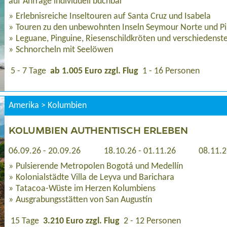
auf Anfrage individuell buchbar
Erlebnisreiche Inseltouren auf Santa Cruz und Isabela
Touren zu den unbewohnten Inseln Seymour Norte und P
Leguane, Pinguine, Riesenschildkröten und verschiedenste
Schnorcheln mit Seelöwen
5 - 7 Tage
ab 1.005 Euro zzgl. Flug
1 - 16 Personen
Amerika > Kolumbien
KOLUMBIEN AUTHENTISCH ERLEBEN
06.09.26 - 20.09.26
18.10.26 - 01.11.26
08.11.2
Pulsierende Metropolen Bogotá und Medellín
Kolonialstädte Villa de Leyva und Barichara
Tatacoa-Wüste im Herzen Kolumbiens
Ausgrabungsstätten von San Augustín
15 Tage
3.210 Euro zzgl. Flug
2 - 12 Personen