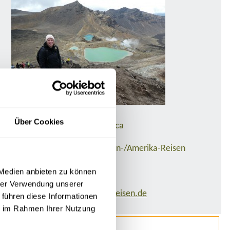
Anja Göppner
Über Cookies
Sales Managerin Asia/America
Ihr Ansprechpartner für Asien-/Amerika-Reisen
Tel:
0341/55 00 94-30
 Medien anbieten zu können
hrer Verwendung unserer
E-Mail:
anja.goeppner@at-reisen.de
 führen diese Informationen
ie im Rahmen Ihrer Nutzung