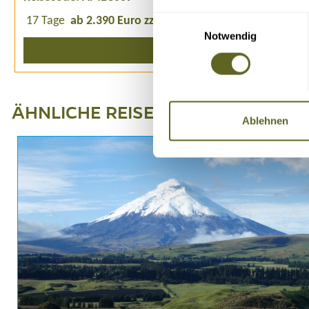
Einwilligungsauswahl
17 Tage
ab 2.390 Euro zzgl. Flug
ab 2 Personen
Notwendig
Detailprogramm 2026
ÄHNLICHE REISEN, VERLÄNGERU
Ablehnen