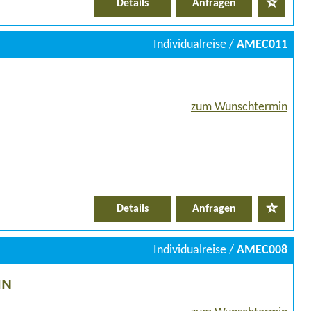
Details
Anfragen
Individualreise /
AMEC011
zum Wunschtermin
Details
Anfragen
Individualreise /
AMEC008
IN