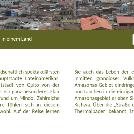
t in einem Land
ndschaftlich spektakulärsten
unverfälschte Indiomärkte
em Besuch in der schönen
lapagos-Inseln oder an die
uptstädte Lateinamerikas,
lernen. Bevor Sie in das
undertjährigen“, wo Sie auf
ltstadt von Quito von der
beeindruckenden Kratersees
erden, nach einer Antwort
t ein ganz besonderes Flair
druckend geht es weiter: Im
einen Bann ziehen. Zu guter
 rund um Mindo. Zahlreiche
 und begegnen dem Volk der
im Hochland von Ecuador, in
ere fühlen sich in diesem
en Ort Baños, der für seine
reten Sie Ihre Heimreise an
wohl. Auf der Reise lernen
n eindrucksvollen Vulkan