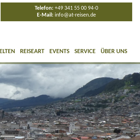
Telefon:
+49 341 55 00 94-0
E-Mail:
info@at-reisen.de
ELTEN
REISEART
EVENTS
SERVICE
ÜBER UNS