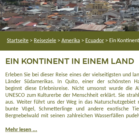
Startseite
>
Reiseziele
>
Amerika
>
Ecuador
>
Ein Kontinen
EIN KONTINENT IN EINEM LAND
Erleben Sie bei dieser Reise eines der vielseitigsten und la
Sie auch das Leben der einheimischen Bevölkerung und 
Chimborazo, dem höchsten Vulkan Ecuadors. Nach ein
oder reisen als Verlängerungsprogramm weiter auf die Ga
Länder Südamerikas. In Quito, einer der schönsten Ha
inmitten grandioser Vulkanlandschaften näher kennen
Kolonialstadt Cuenca geht es gen Süden, in das „Tal der H
beginnt diese Erlebnisreise. Nicht umsonst wurde die A
Amazonas-Gebiet eindringen, wandern Sie entlang eines 
die Frage, wieso die Menschen an diesem Ort so alt w
UNESCO zum Kulturerbe der Menschheit erklärt. Sie strahl
und tauchen in die einzigartige Fauna Ecuadors ein. Beein
suchen. Der schöne Podocarpus-Nationalpark wird Sie in s
aus. Weiter führt uns der Weg in das Naturschutzgebiet
Amazonasgebiet erleben Sie die Vielfalt des Regenwaldes
Letzt fahren Sie, mit einem Stopp im Cajas-Nationalpark 
bunte Vögel, Schmetterlinge und andere exotische Ti
Kichwa. Über die „Straße der Wasserfälle“ besuchen Sie d
die größte Stadt Ecuadors, nach Guayaquil. Von dort aus t
Bergnebelwald mit seinen zahlreichen Wasserfällen pudel
Thermalbäder bekannt ist, sowie Nationalpark um de
Mehr lesen ...