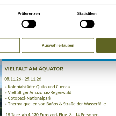
Präferenzen
Statistiken
Anfragen
NGEN & ZUSATZPROGRAMME
Auswahl erlauben
Amerika > Ecuador
VIELFALT AM ÄQUATOR
08.11.26 - 25.11.26
Kolonialstädte Quito und Cuenca
Vielfältiger Amazonas-Regenwald
Cotopaxi-Nationalpark
Thermalquellen von Baños & Straße der Wasserfälle
18 Tage
ab 4.130 Euro zzgl. Flug
3 - 14 Personen