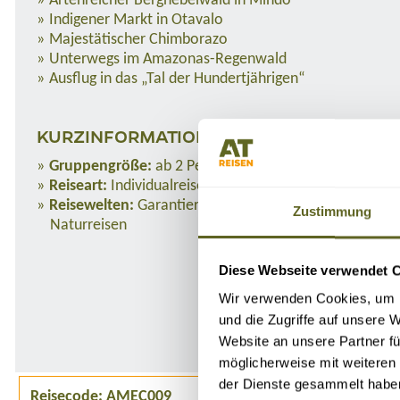
Artenreicher Bergnebelwald in Mindo
Indigener Markt in Otavalo
Majestätischer Chimborazo
Unterwegs im Amazonas-Regenwald
Ausflug in das „Tal der Hundertjährigen“
KURZINFORMATIONEN
Gruppengröße:
ab 2 Personen
Reiseart:
Individualreise
Reisewelten:
Garantierte Reisen, Kulturreisen,
Zustimmung
Naturreisen
Diese Webseite verwendet 
Wir verwenden Cookies, um I
und die Zugriffe auf unsere 
Website an unsere Partner fü
möglicherweise mit weiteren
der Dienste gesammelt habe
Reisecode: AMEC009