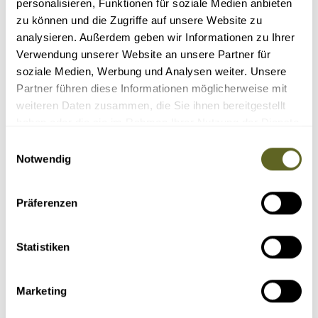
personalisieren, Funktionen für soziale Medien anbieten
zu können und die Zugriffe auf unsere Website zu
analysieren. Außerdem geben wir Informationen zu Ihrer
Verwendung unserer Website an unsere Partner für
soziale Medien, Werbung und Analysen weiter. Unsere
Partner führen diese Informationen möglicherweise mit
weiteren Daten zusammen, die Sie ihnen bereitgestellt
Reisedauer Tage:
haben oder die sie im Rahmen Ihrer Nutzung der Dienste
gesammelt haben.
Einwilligungsauswahl
Reisepreis:
Notwendig
Schwierigkeitsgrad:
Präferenzen
Statistiken
Marketing