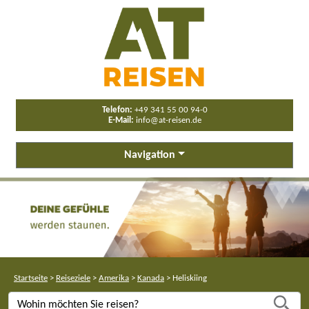
Telefon:
+49 341 55 00 94-0
E-Mail:
info@at-reisen.de
Navigation
Startseite
>
Reiseziele
>
Amerika
>
Kanada
>
Heliskiing