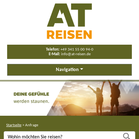
Telefon:
+49 341 55 00 94-0
E-Mail:
info@at-reisen.de
Navigation
Startseite
>
Anfrage