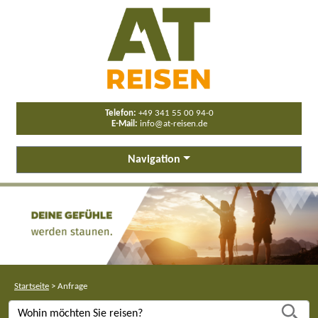
Telefon:
+49 341 55 00 94-0
E-Mail:
info@at-reisen.de
Navigation
Startseite
>
Anfrage