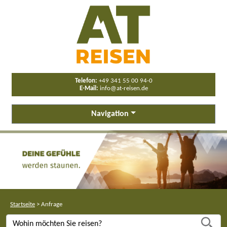
Telefon:
+49 341 55 00 94-0
E-Mail:
info@at-reisen.de
Navigation
Startseite
>
Anfrage