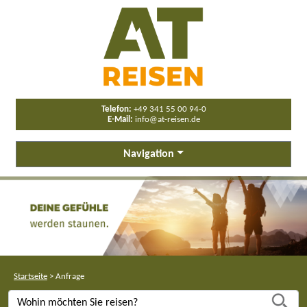
Telefon:
+49 341 55 00 94-0
E-Mail:
info@at-reisen.de
Navigation
Startseite
>
Anfrage