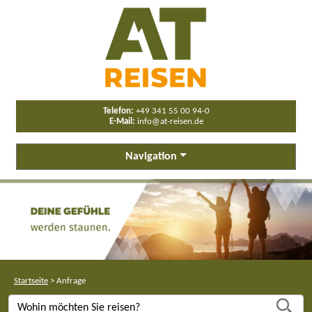
Telefon:
+49 341 55 00 94-0
E-Mail:
info@at-reisen.de
Navigation
Startseite
>
Anfrage