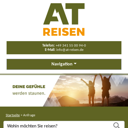
Telefon:
+49 341 55 00 94-0
E-Mail:
info@at-reisen.de
Navigation
Startseite
>
Anfrage