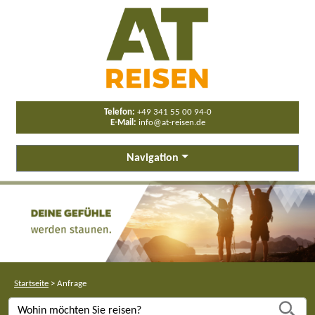
Telefon:
+49 341 55 00 94-0
E-Mail:
info@at-reisen.de
Navigation
Startseite
>
Anfrage