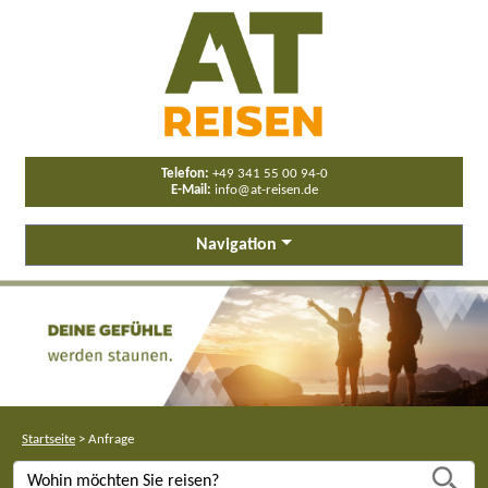
Telefon:
+49 341 55 00 94-0
E-Mail:
info@at-reisen.de
Navigation
Startseite
>
Anfrage