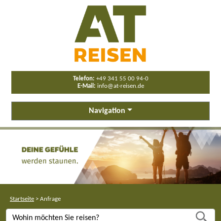
Telefon:
+49 341 55 00 94-0
E-Mail:
info@at-reisen.de
Navigation
Startseite
>
Anfrage