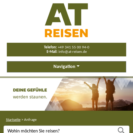
Telefon:
+49 341 55 00 94-0
E-Mail:
info@at-reisen.de
Navigation
Startseite
>
Anfrage