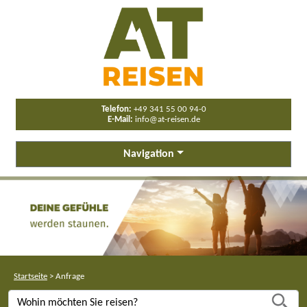
Telefon:
+49 341 55 00 94-0
E-Mail:
info@at-reisen.de
Navigation
Startseite
>
Anfrage