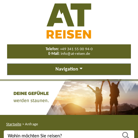
Telefon:
+49 341 55 00 94-0
E-Mail:
info@at-reisen.de
Navigation
Startseite
>
Anfrage