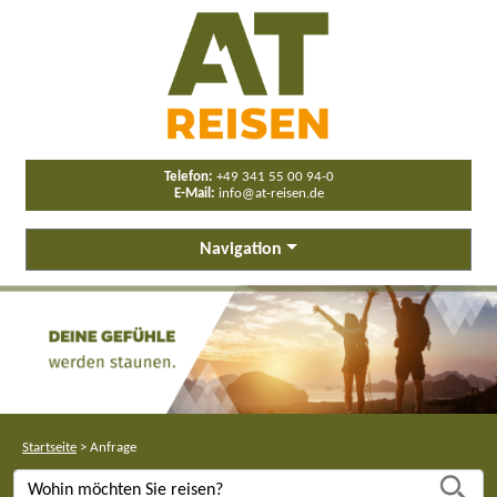
Telefon:
+49 341 55 00 94-0
E-Mail:
info@at-reisen.de
Navigation
Startseite
>
Anfrage