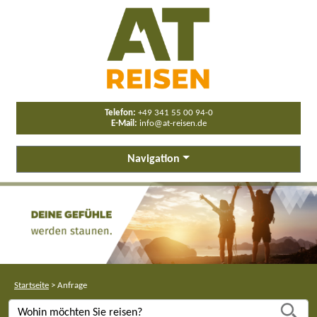
Telefon:
+49 341 55 00 94-0
E-Mail:
info@at-reisen.de
Navigation
Startseite
>
Anfrage