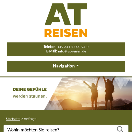
Telefon:
+49 341 55 00 94-0
E-Mail:
info@at-reisen.de
Navigation
Startseite
>
Anfrage