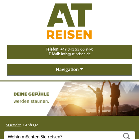
Telefon:
+49 341 55 00 94-0
E-Mail:
info@at-reisen.de
Navigation
Startseite
>
Anfrage