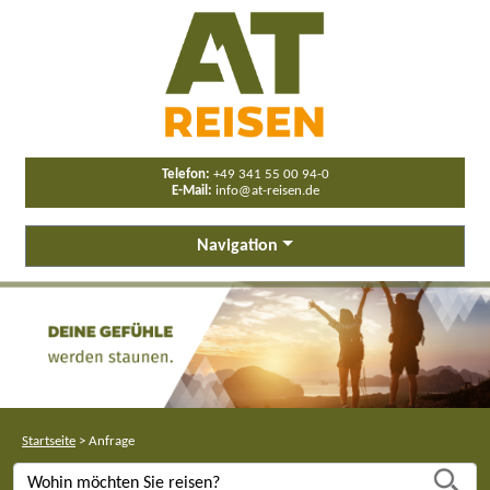
Telefon:
+49 341 55 00 94-0
E-Mail:
info@at-reisen.de
Navigation
Startseite
>
Anfrage