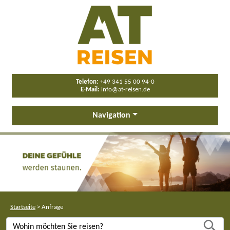
Telefon:
+49 341 55 00 94-0
E-Mail:
info@at-reisen.de
Navigation
Startseite
>
Anfrage