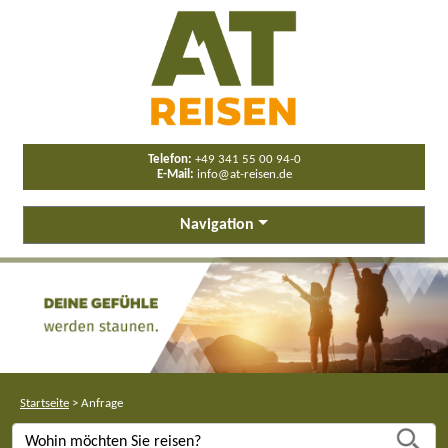
Telefon:
+49 341 55 00 94-0
E-Mail:
info@at-reisen.de
Navigation
Startseite
>
Anfrage