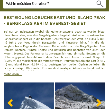
BESTEIGUNG LOBUCHE EAST UND ISLAND PEAK
- BERGKLASSIKER IM EVEREST-GEBIET
Bei nur 24 Reisetagen (wobei die Höhenanpassung beachtet wurde) bietet
diese Reise alles, was das Bergsteigerherz begehrt. Auf einem spektakulären
Panoramaflug geht es in die höchste Gebirgsregion der Welt. Ab Lukla (2.800
m) führt der Weg durch Bergwälder und Flusstäler hinauf in die tief
vergletscherte Region der Eisriesen. Dabei sieht man die Berg-Giganten Ama
Dablam, Kantega, Nuptse, Lhotse und natürlich den höchsten von allen, den
Mount Everest. Das Panorama ist unvergesslich und einmalig. Bestens an die
Höhe angepasst, besteht nach dem Besuch vom Aussichtspunkt Gokyo Ri
(5.360 m) die Möglichkeit, die mittelschweren Traumberge Lobuche East (6.119
m) und Island Peak (6.189 m) zu besteigen. Von beiden Gipfeln genießen Sie
einen einmaligen Blick in den Festsaal des Himalayas. Atemberaubend und fast
greifbar sind die Gipfel des Mt. Everst, Pumori, Lhoste, Makalu und Baruntse.
Mehr lesen ...
Die kulturellen Höhepunkte, wie der Besuch von Klöstern und Sherpadörfern
runden diese fast „Expedition“ ab.