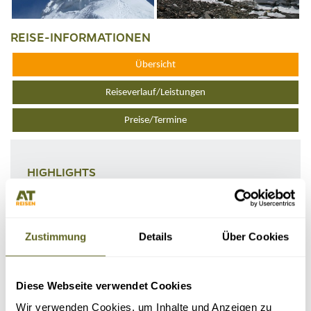
REISE-INFORMATIONEN
Übersicht
Reiseverlauf/Leistungen
Preise/Termine
HIGHLIGHTS
Große Trekkingrunde zu den 6.000ern Lobuche East und Island Peak
Lodge- und Zelttrekking in atemberaubender Landschaft
2 Reservetage für die Besteigungen
Namche Bazar – Bergstadt und Eingangstor zum Hoch-Himalaya
Berühmte buddhistische Klöster Pangpoche und Tengboche
Zustimmung
Details
Über Cookies
Aussichtsgipfel Gokyo Ri (5.360 m)
KURZINFORMATIONEN
Diese Webseite verwendet Cookies
Gruppengröße:
2 - 14 Personen
Wir verwenden Cookies, um Inhalte und Anzeigen zu
Reiseart:
Gruppenreise, Individualreise