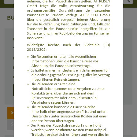
nehmen, die für Pauschalreisen gelten. AT REISEN
GmbH trägt die volle Verantwortung für die
ordnungsgemäße Durchführung der gesamten
Pauschalreise. Zudem verfügt AT REISEN GmbH
BUCHUNG
über die gesetzlich vorgeschriebene Absicherung
für die Rückzahlung Ihrer Zahlungen und, falls der
Transport in der Pauschalreise inbegriffen ist, zur
Sicherstellung Ihrer Rückbeförderung im Fall seiner
Insolvenz.
Reiseziel
Ursprüngliches Nepal (ASNP001)
Wichtigste Rechte nach der Richtlinie (EU)
Termin
24.10. - 07.11.2026
2015/2302:
Die Reisenden erhalten alle wesentlichen
Reisedauer
15 Tage
Informationen über die Pauschalreise vor
Abschluss des Pauschalreisevertrags.
Preis
1.649,00 Euro zzgl. Flug ab 1.050,00 Euro
Es haftet immer mindestens ein Unternehmer für
die ordnungsgemäße Erbringung aller im Vertrag
Einzelzimmerzuschlag
260,00 Euro
inbegriffenen Reiseleistungen.
Die Reisenden erhalten eine
Notruftelefonnummer oder Angaben zu einer
Detailprogramm
Kontaktstelle, über die sie sich mit dem
Reiseveranstalter oder dem Reisebüro in
Verbindung setzen können.
Die Reisenden können die Pauschalreise
innerhalb einer angemessenen Frist und unter
Umständen unter zusätzlichen Kosten auf eine
andere Person übertragen.
Der Preis der Pauschalreise darf nur erhöht
werden, wenn bestimmte Kosten (zum Beispiel
Treibstoffpreise) sich erhöhen und wenn dies im