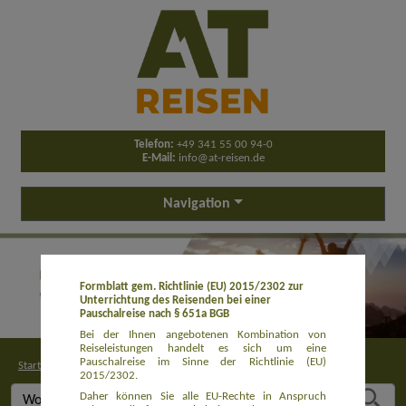
Telefon:
+49 341 55 00 94-0
E-Mail:
info@at-reisen.de
Navigation
Formblatt gem. Richtlinie (EU) 2015/2302 zur
Unterrichtung des Reisenden bei einer
Pauschalreise nach § 651a BGB
Bei der Ihnen angebotenen Kombination von
Reiseleistungen handelt es sich um eine
Pauschalreise im Sinne der Richtlinie (EU)
Startseite
>
Buchung
2015/2302.
Daher können Sie alle EU-Rechte in Anspruch