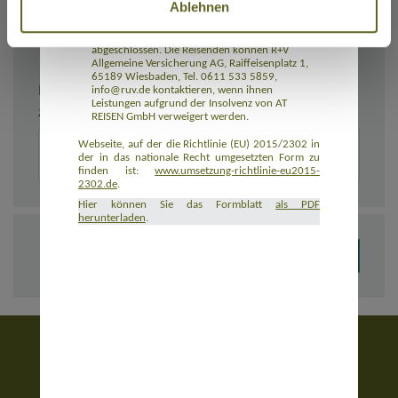
Ablehnen
Rückbeförderung der Reisenden gewährleistet.
AT REISEN GmbH hat eine Insolvenzabsicherung
mit R+V Allgemeine Versicherung AG
abgeschlossen. Die Reisenden können R+V
Allgemeine Versicherung AG, Raiffeisenplatz 1,
65189 Wiesbaden, Tel. 0611 533 5859,
BEMERKUNGEN
info@ruv.de kontaktieren, wenn ihnen
Leistungen aufgrund der Insolvenz von AT
Zusätzliche Angaben zur Buchung, z. B. zu Unterkünften
REISEN GmbH verweigert werden.
Webseite, auf der die Richtlinie (EU) 2015/2302 in
der in das nationale Recht umgesetzten Form zu
finden ist:
www.umsetzung-richtlinie-eu2015-
2302.de
.
Hier können Sie das Formblatt
als PDF
herunterladen
.