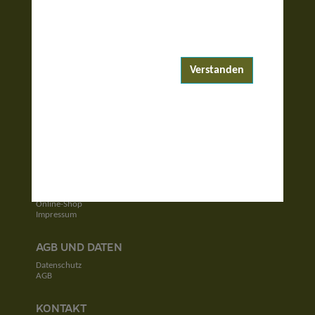
ENTDECKEN
Reiseziele
Reisewelten
Verstanden
Garantierte Reisen
UNTERNEHMEN
Unser Team
Jobs
Kontakt
SERVICE
Newsletter
Online-Shop
Impressum
AGB UND DATEN
Datenschutz
AGB
KONTAKT