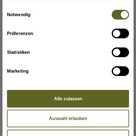
ja
angemessenen und vertretbaren
gesammelt haben.
Rücktrittsgebühr vom Vertrag zurücktreten.
Einwilligungsauswahl
Können nach Beginn der Pauschalreise
Wen sollen wir in einem Notfall benachrichtigen?
(z. B. Name,
Notwendig
wesentliche Bestandteile der Pauschalreise nicht
Telefonnummer, E-Mail-Adresse)
vereinbarungsgemäß durchgeführt werden, so
sind dem Reisenden angemessene andere
Vorkehrungen ohne Mehrkosten anzubieten.
Präferenzen
Der Reisende kann ohne Zahlung einer
Rücktrittsgebühr vom Vertrag zurücktreten (in
der Bundesrepublik Deutschland heißt dieses
Recht „Kündigung”), wenn Leistungen nicht
Statistiken
gemäß dem Vertrag erbracht werden und dies
erhebliche Auswirkungen auf die Erbringung der
vertraglichen Pauschalreiseleistungen hat und
VERLÄNGERUNGEN
der Reiseveranstalter es versäumt, Abhilfe zu
Marketing
schaffen.
Ihre Angaben zu gewünschten Verlängerungsprogrammen,
Der Reisende hat Anspruch auf eine
Badeaufenthalte etc. vor und nach der Reise.
Preisminderung und/oder Schadenersatz, wenn
die Reiseleistungen nicht oder nicht
ordnungsgemäß erbracht werden.
Der Reiseveranstalter leistet dem Reisenden
Alle zulassen
Beistand, wenn dieser sich in Schwierigkeiten
befindet.
Im Fall der Insolvenz des Reiseveranstalters oder
Bitte geben Sie hier den verbindlichen Gesamtreisezeitraum ein,
in einigen Mitgliedstaaten des Reisevermittlers
inklusive Verlängerung(en).
werden Zahlungen zurückerstattet. Tritt die
Auswahl erlauben
Insolvenz des Reiseveranstalters oder, sofern
einschlägig, des Reisevermittlers nach Beginn
der Pauschalreise ein und ist die Beförderung
Bestandteil der Pauschalreise, so wird die