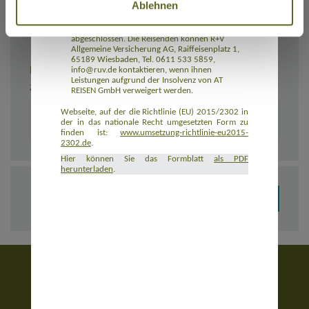
Ablehnen
Rückbeförderung der Reisenden gewährleistet.
AT REISEN GmbH hat eine Insolvenzabsicherung
mit R+V Allgemeine Versicherung AG
abgeschlossen. Die Reisenden können R+V
Allgemeine Versicherung AG, Raiffeisenplatz 1,
65189 Wiesbaden, Tel. 0611 533 5859,
BEMERKUNGEN
info@ruv.de kontaktieren, wenn ihnen
Leistungen aufgrund der Insolvenz von AT
Zusätzliche Angaben zur Buchung, z. B. zu Unterkünften
REISEN GmbH verweigert werden.
Webseite, auf der die Richtlinie (EU) 2015/2302 in
der in das nationale Recht umgesetzten Form zu
finden ist:
www.umsetzung-richtlinie-eu2015-
2302.de
.
Hier können Sie das Formblatt
als PDF
herunterladen
.