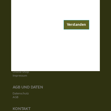
ENTDECKEN
Reiseziele
Reisewelten
Verstanden
Garantierte Reisen
UNTERNEHMEN
Unser Team
Jobs
Kontakt
SERVICE
Newsletter
Online-Shop
Impressum
AGB UND DATEN
Datenschutz
AGB
KONTAKT