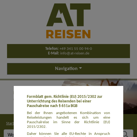
Telefon:
+49 341 55 00 94-0
E-Mail:
info@at-reisen.de
Navigation
Formblatt gem. Richtlinie (EU) 2015/2302 zur
Unterrichtung des Reisenden bei einer
Pauschalreise nach § 651a BGB
Bei der Ihnen angebotenen Kombination von
Reiseleistungen handelt es sich um eine
Pauschalreise im Sinne der Richtlinie (EU)
Startseite
>
Buchung
2015/2302.
Daher können Sie alle EU-Rechte in Anspruch