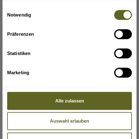
ja
angemessenen und vertretbaren
gesammelt haben.
Rücktrittsgebühr vom Vertrag zurücktreten.
Einwilligungsauswahl
Können nach Beginn der Pauschalreise
Wen sollen wir in einem Notfall benachrichtigen?
(z. B. Name,
Notwendig
wesentliche Bestandteile der Pauschalreise nicht
Telefonnummer, E-Mail-Adresse)
vereinbarungsgemäß durchgeführt werden, so
sind dem Reisenden angemessene andere
Vorkehrungen ohne Mehrkosten anzubieten.
Präferenzen
Der Reisende kann ohne Zahlung einer
Rücktrittsgebühr vom Vertrag zurücktreten (in
der Bundesrepublik Deutschland heißt dieses
Recht „Kündigung”), wenn Leistungen nicht
Statistiken
gemäß dem Vertrag erbracht werden und dies
erhebliche Auswirkungen auf die Erbringung der
vertraglichen Pauschalreiseleistungen hat und
VERLÄNGERUNGEN
der Reiseveranstalter es versäumt, Abhilfe zu
Marketing
schaffen.
Ihre Angaben zu gewünschten Verlängerungsprogrammen,
Der Reisende hat Anspruch auf eine
Badeaufenthalte etc. vor und nach der Reise.
Preisminderung und/oder Schadenersatz, wenn
die Reiseleistungen nicht oder nicht
ordnungsgemäß erbracht werden.
Der Reiseveranstalter leistet dem Reisenden
Alle zulassen
Beistand, wenn dieser sich in Schwierigkeiten
befindet.
Im Fall der Insolvenz des Reiseveranstalters oder
Bitte geben Sie hier den verbindlichen Gesamtreisezeitraum ein,
in einigen Mitgliedstaaten des Reisevermittlers
inklusive Verlängerung(en).
werden Zahlungen zurückerstattet. Tritt die
Auswahl erlauben
Insolvenz des Reiseveranstalters oder, sofern
einschlägig, des Reisevermittlers nach Beginn
der Pauschalreise ein und ist die Beförderung
Bestandteil der Pauschalreise, so wird die