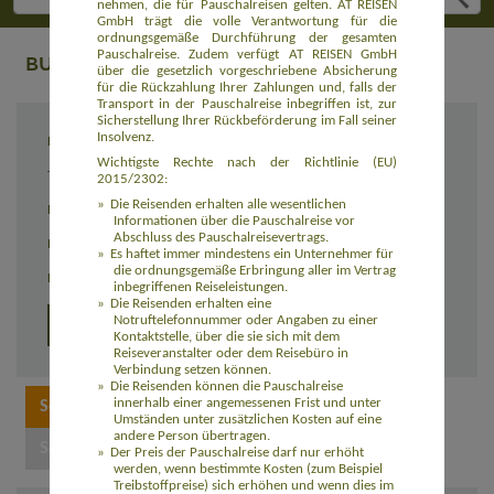
nehmen, die für Pauschalreisen gelten. AT REISEN
GmbH trägt die volle Verantwortung für die
ordnungsgemäße Durchführung der gesamten
Pauschalreise. Zudem verfügt AT REISEN GmbH
BUCHUNG
über die gesetzlich vorgeschriebene Absicherung
für die Rückzahlung Ihrer Zahlungen und, falls der
Transport in der Pauschalreise inbegriffen ist, zur
Sicherstellung Ihrer Rückbeförderung im Fall seiner
Insolvenz.
Reiseziel
Ursprüngliches Nepal (ASNP001)
Wichtigste Rechte nach der Richtlinie (EU)
Termin
23.10. - 06.11.2027
2015/2302:
Die Reisenden erhalten alle wesentlichen
Reisedauer
15 Tage
Informationen über die Pauschalreise vor
Abschluss des Pauschalreisevertrags.
Preis
1.649,00 Euro zzgl. Flug ab 1.050,00 Euro
Es haftet immer mindestens ein Unternehmer für
die ordnungsgemäße Erbringung aller im Vertrag
Einzelzimmerzuschlag
260,00 Euro
inbegriffenen Reiseleistungen.
Die Reisenden erhalten eine
Notruftelefonnummer oder Angaben zu einer
Detailprogramm
Kontaktstelle, über die sie sich mit dem
Reiseveranstalter oder dem Reisebüro in
Verbindung setzen können.
Die Reisenden können die Pauschalreise
innerhalb einer angemessenen Frist und unter
Umständen unter zusätzlichen Kosten auf eine
andere Person übertragen.
Der Preis der Pauschalreise darf nur erhöht
werden, wenn bestimmte Kosten (zum Beispiel
Treibstoffpreise) sich erhöhen und wenn dies im