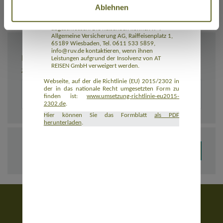
Ablehnen
Rückbeförderung der Reisenden gewährleistet.
AT REISEN GmbH hat eine Insolvenzabsicherung
mit R+V Allgemeine Versicherung AG
abgeschlossen. Die Reisenden können R+V
Allgemeine Versicherung AG, Raiffeisenplatz 1,
65189 Wiesbaden, Tel. 0611 533 5859,
info@ruv.de kontaktieren, wenn ihnen
BEMERKUNGEN
Leistungen aufgrund der Insolvenz von AT
REISEN GmbH verweigert werden.
Zusätzliche Angaben zur Buchung, z. B. zu Unterkünften
Webseite, auf der die Richtlinie (EU) 2015/2302 in
der in das nationale Recht umgesetzten Form zu
finden ist:
www.umsetzung-richtlinie-eu2015-
2302.de
.
Hier können Sie das Formblatt
als PDF
herunterladen
.