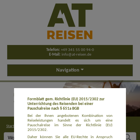
Telefon:
+49 341 55 00 94-0
E-Mail:
info@at-reisen.de
Navigation
Formblatt gem. Richtlinie (EU) 2015/2302 zur
Unterrichtung des Reisenden bei einer
Pauschalreise nach § 651a BGB
Bei der Ihnen angebotenen Kombination von
Reiseleistungen handelt es sich um eine
Pauschalreise im Sinne der Richtlinie (EU)
Startseite
>
Buchung
2015/2302.
Daher können Sie alle EU-Rechte in Anspruch