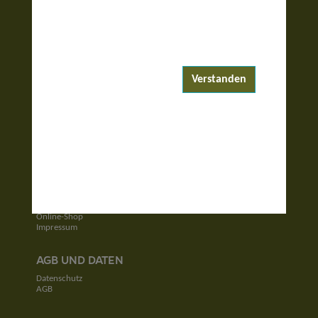
ENTDECKEN
Reiseziele
Reisewelten
Verstanden
Garantierte Reisen
UNTERNEHMEN
Unser Team
Jobs
Kontakt
SERVICE
Newsletter
Online-Shop
Impressum
AGB UND DATEN
Datenschutz
AGB