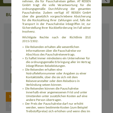
nehmen, die für Pauschalreisen gelten. AT REISEN
GmbH trägt die volle Verantwortung für die
ordnungsgemäße Durchführung der gesamten
Pauschalreise. Zudem verfügt AT REISEN GmbH
BUCHUNG
über die gesetzlich vorgeschriebene Absicherung
für die Rückzahlung Ihrer Zahlungen und, falls der
Transport in der Pauschalreise inbegriffen ist, zur
Sicherstellung Ihrer Rückbeförderung im Fall seiner
Insolvenz.
Reiseziel
Highlights Namibia, Botswana & Victoria
Wasserfälle (AFBW015)
Wichtigste Rechte nach der Richtlinie (EU)
2015/2302:
Termin
06.12. - 26.12.2026
Die Reisenden erhalten alle wesentlichen
Informationen über die Pauschalreise vor
Reisedauer
21 Tage
Abschluss des Pauschalreisevertrags.
Es haftet immer mindestens ein Unternehmer für
Preis
3.990,00 Euro zzgl. Flug ab 1.050,00 Euro
die ordnungsgemäße Erbringung aller im Vertrag
inbegriffenen Reiseleistungen.
Einzelzimmerzuschlag
640,00 Euro
Die Reisenden erhalten eine
Notruftelefonnummer oder Angaben zu einer
Kontaktstelle, über die sie sich mit dem
Detailprogramm 2027
Detailprogramm 2026
Reiseveranstalter oder dem Reisebüro in
Verbindung setzen können.
Die Reisenden können die Pauschalreise
innerhalb einer angemessenen Frist und unter
Umständen unter zusätzlichen Kosten auf eine
andere Person übertragen.
Der Preis der Pauschalreise darf nur erhöht
werden, wenn bestimmte Kosten (zum Beispiel
Treibstoffpreise) sich erhöhen und wenn dies im