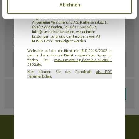
Ablehnen
Rückbeförderung der Reisenden gewährleistet.
AT REISEN GmbH hat eine Insolvenzabsicherung
mit R+V Allgemeine Versicherung AG
abgeschlossen. Die Reisenden können R+V
Allgemeine Versicherung AG, Raiffeisenplatz 1,
65189 Wiesbaden, Tel. 0611 533 5859,
info@ruv.de kontaktieren, wenn ihnen
BEMERKUNGEN
Leistungen aufgrund der Insolvenz von AT
REISEN GmbH verweigert werden.
Zusätzliche Angaben zur Buchung, z. B. zu Unterkünften
Webseite, auf der die Richtlinie (EU) 2015/2302 in
der in das nationale Recht umgesetzten Form zu
finden ist:
www.umsetzung-richtlinie-eu2015-
2302.de
.
Hier können Sie das Formblatt
als PDF
herunterladen
.