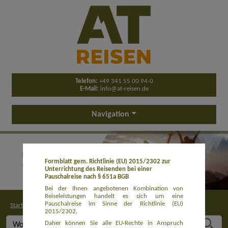
Telefon:
+49 341 55 00 94-0
E-Mail:
info@at-reisen.de
Navigation
Formblatt gem. Richtlinie (EU) 2015/2302 zur
Unterrichtung des Reisenden bei einer
Pauschalreise nach § 651a BGB
Bei der Ihnen angebotenen Kombination von
Reiseleistungen handelt es sich um eine
Pauschalreise im Sinne der Richtlinie (EU)
Startseite
>
Buchung
2015/2302.
Daher können Sie alle EU-Rechte in Anspruch