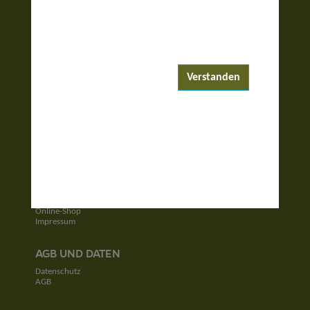
ENTDECKEN
Reiseziele
Reisewelten
Verstanden
Garantierte Reisen
UNTERNEHMEN
Unser Team
Jobs
Kontakt
SERVICE
Newsletter
Online-Shop
Impressum
AGB UND DATEN
Datenschutz
AGB