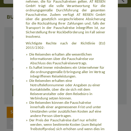
nehmen, die für Pauschalreisen gelten. AT REISEN
GmbH trägt die volle Verantwortung für die
ordnungsgemäße Durchführung der gesamten
Pauschalreise. Zudem verfügt AT REISEN GmbH
BUCHUNG
über die gesetzlich vorgeschriebene Absicherung
für die Rückzahlung Ihrer Zahlungen und, falls der
Transport in der Pauschalreise inbegriffen ist, zur
Sicherstellung Ihrer Rückbeförderung im Fall seiner
Insolvenz.
Reiseziel
Besteigung des Island Peak (6.189 m)
(ASNP265B)
Wichtigste Rechte nach der Richtlinie (EU)
2015/2302:
Termin
04.11. - 26.11.2026
Die Reisenden erhalten alle wesentlichen
Informationen über die Pauschalreise vor
Reisedauer
23 Tage
Abschluss des Pauschalreisevertrags.
Es haftet immer mindestens ein Unternehmer für
Preis
2.719,00 Euro zzgl. Flug ab 1.050,00 Euro
die ordnungsgemäße Erbringung aller im Vertrag
inbegriffenen Reiseleistungen.
Einzelzimmerzuschlag
150,00 Euro
Die Reisenden erhalten eine
Notruftelefonnummer oder Angaben zu einer
Kontaktstelle, über die sie sich mit dem
Detailprogramm
Reiseveranstalter oder dem Reisebüro in
Verbindung setzen können.
Die Reisenden können die Pauschalreise
innerhalb einer angemessenen Frist und unter
Umständen unter zusätzlichen Kosten auf eine
andere Person übertragen.
Der Preis der Pauschalreise darf nur erhöht
werden, wenn bestimmte Kosten (zum Beispiel
Treibstoffpreise) sich erhöhen und wenn dies im