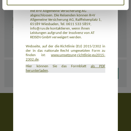
Rückbeförderung der Reisenden gewährleistet.
AT REISEN GmbH hat eine Insolvenzabsicherung
mit R+V Allgemeine Versicherung AG
abgeschlossen. Die Reisenden können R+V
BEMERKUNGEN
Allgemeine Versicherung AG, Raiffeisenplatz 1,
65189 Wiesbaden, Tel. 0611 533 5859,
Zusätzliche Angaben zur Buchung, z. B. zu Unterkünften
info@ruv.de kontaktieren, wenn ihnen
Leistungen aufgrund der Insolvenz von AT
REISEN GmbH verweigert werden.
Webseite, auf der die Richtlinie (EU) 2015/2302 in
der in das nationale Recht umgesetzten Form zu
finden ist:
www.umsetzung-richtlinie-eu2015-
2302.de
.
Hier können Sie das Formblatt
als PDF
herunterladen
.