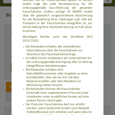
nehmen, die für Pauschalreisen gelten. AT REISEN
GmbH trägt die volle Verantwortung für die
ordnungsgemäße Durchführung der gesamten
Pauschalreise. Zudem verfügt AT REISEN GmbH
BUCHUNG
über die gesetzlich vorgeschriebene Absicherung
für die Rückzahlung Ihrer Zahlungen und, falls der
Transport in der Pauschalreise inbegriffen ist, zur
Sicherstellung Ihrer Rückbeförderung im Fall seiner
Insolvenz.
Reiseziel
Island mal anders (EUIS008)
Wichtigste Rechte nach der Richtlinie (EU)
2015/2302:
Termin
individuell
Die Reisenden erhalten alle wesentlichen
Reisedauer
individuell
Informationen über die Pauschalreise vor
Abschluss des Pauschalreisevertrags.
Preis
3.590,00 Euro inkl. Flug
Es haftet immer mindestens ein Unternehmer für
die ordnungsgemäße Erbringung aller im Vertrag
inbegriffenen Reiseleistungen.
Detailprogramm 2025
Die Reisenden erhalten eine
Notruftelefonnummer oder Angaben zu einer
Kontaktstelle, über die sie sich mit dem
Reiseveranstalter oder dem Reisebüro in
Verbindung setzen können.
Die Reisenden können die Pauschalreise
innerhalb einer angemessenen Frist und unter
Umständen unter zusätzlichen Kosten auf eine
andere Person übertragen.
Der Preis der Pauschalreise darf nur erhöht
werden, wenn bestimmte Kosten (zum Beispiel
Treibstoffpreise) sich erhöhen und wenn dies im