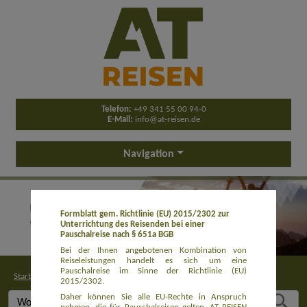
Telefon:
+49 341 55 00 94-0
E-Mail:
info@at-reisen.de
Navigation
Formblatt gem. Richtlinie (EU) 2015/2302 zur
Unterrichtung des Reisenden bei einer
Pauschalreise nach § 651a BGB
Bei der Ihnen angebotenen Kombination von
Reiseleistungen handelt es sich um eine
Pauschalreise im Sinne der Richtlinie (EU)
Startseite
>
Buchung
2015/2302.
Daher können Sie alle EU-Rechte in Anspruch