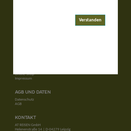
ENTDECKEN
Reiseziele
Reisewelten
Garantierte Reisen
Verstanden
UNTERNEHMEN
Unser Team
Jobs
Kontakt
SERVICE
Newsletter
Online-Shop
Impressum
AGB UND DATEN
Datenschutz
AGB
KONTAKT
AT REISEN GmbH
Helenenstraße 14 | D-04279 Leipzig