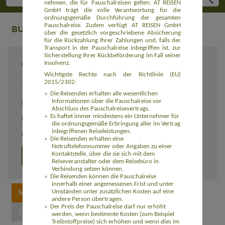
nehmen, die für Pauschalreisen gelten. AT REISEN
GmbH trägt die volle Verantwortung für die
ordnungsgemäße Durchführung der gesamten
Pauschalreise. Zudem verfügt AT REISEN GmbH
BUCHUNG
über die gesetzlich vorgeschriebene Absicherung
für die Rückzahlung Ihrer Zahlungen und, falls der
Transport in der Pauschalreise inbegriffen ist, zur
Sicherstellung Ihrer Rückbeförderung im Fall seiner
Insolvenz.
Reiseziel
Island-Hopping auf den Galapagos-Inseln
(AMEC108)
Wichtigste Rechte nach der Richtlinie (EU)
2015/2302:
Termin
individuell
Die Reisenden erhalten alle wesentlichen
Informationen über die Pauschalreise vor
Reisedauer
individuell
Abschluss des Pauschalreisevertrags.
Es haftet immer mindestens ein Unternehmer für
Preis
3.360,00 Euro zzgl. Flug
die ordnungsgemäße Erbringung aller im Vertrag
inbegriffenen Reiseleistungen.
Einzelzimmerzuschlag
420,00 Euro
Die Reisenden erhalten eine
Notruftelefonnummer oder Angaben zu einer
Kontaktstelle, über die sie sich mit dem
Detailprogramm 2026
Reiseveranstalter oder dem Reisebüro in
Verbindung setzen können.
Die Reisenden können die Pauschalreise
innerhalb einer angemessenen Frist und unter
Umständen unter zusätzlichen Kosten auf eine
andere Person übertragen.
Der Preis der Pauschalreise darf nur erhöht
werden, wenn bestimmte Kosten (zum Beispiel
Treibstoffpreise) sich erhöhen und wenn dies im