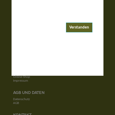
ENTDECKEN
Reiseziele
Reisewelten
Verstanden
Garantierte Reisen
UNTERNEHMEN
Unser Team
Jobs
Kontakt
SERVICE
Newsletter
Online-Shop
Impressum
AGB UND DATEN
Datenschutz
AGB
KONTAKT