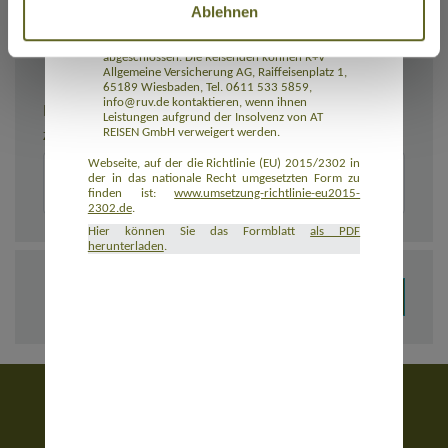
Ablehnen
Rückbeförderung der Reisenden gewährleistet.
AT REISEN GmbH hat eine Insolvenzabsicherung
mit R+V Allgemeine Versicherung AG
abgeschlossen. Die Reisenden können R+V
Allgemeine Versicherung AG, Raiffeisenplatz 1,
65189 Wiesbaden, Tel. 0611 533 5859,
info@ruv.de kontaktieren, wenn ihnen
BEMERKUNGEN
Leistungen aufgrund der Insolvenz von AT
REISEN GmbH verweigert werden.
Zusätzliche Angaben zur Buchung, z. B. zu Unterkünften
Webseite, auf der die Richtlinie (EU) 2015/2302 in
der in das nationale Recht umgesetzten Form zu
finden ist:
www.umsetzung-richtlinie-eu2015-
2302.de
.
Hier können Sie das Formblatt
als PDF
herunterladen
.