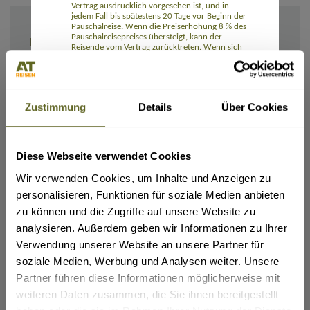
Vertrag ausdrücklich vorgesehen ist, und in
jedem Fall bis spätestens 20 Tage vor Beginn der
Pauschalreise. Wenn die Preiserhöhung 8 % des
Pauschalreisepreises übersteigt, kann der
IHRE ANGABEN
Reisende vom Vertrag zurücktreten. Wenn sich
ein Reiseveranstalter das Recht auf eine
Preiserhöhung vorbehält, hat der Reisende das
Recht auf eine Preissenkung, wenn die
entsprechenden Kosten sich verringern.
Die Reisenden können ohne Zahlung einer
Zustimmung
Details
Über Cookies
Rücktrittsgebühr vom Vertrag zurücktreten und
erhalten eine volle Erstattung aller Zahlungen,
wenn einer der wesentlichen Bestandteile der
Pauschalreise mit Ausnahme des Preises
erheblich geändert wird. Wenn der für die
Diese Webseite verwendet Cookies
Ich/Wir möchte(n) die Rechnung und alle Unterlagen erhalten:
Pauschalreise verantwortliche Unternehmer die
Per E-Mail
Pauschalreise vor Beginn der Pauschalreise
Wir verwenden Cookies, um Inhalte und Anzeigen zu
absagt, haben die Reisenden Anspruch auf eine
Per Post
Kostenerstattung und unter Umständen auf eine
personalisieren, Funktionen für soziale Medien anbieten
Entschädigung.
zu können und die Zugriffe auf unsere Website zu
Die Reisenden können bei Eintritt
Rail&Fly sofern möglich (nur innerhalb Deutschlands):
außergewöhnlicher Umstände vor Beginn der
(Tickets für Hin- und Rückfahrt erhältlich. Pro Person: 99,- Euro bei Buchung (bei Reisedatum
analysieren. Außerdem geben wir Informationen zu Ihrer
ab November 2026: 109,- Euro), 129,- Euro nach Ticketausstellung (bei Reisedatum ab
Pauschalreise ohne Zahlung einer
November 2026: 139,- Euro). Kinder 0-11 Jahre kostenlos)
Verwendung unserer Website an unsere Partner für
Rücktrittsgebühr vom Vertrag zurücktreten,
beispielsweise wenn am Bestimmungsort
ja
soziale Medien, Werbung und Analysen weiter. Unsere
schwerwiegende Sicherheitsprobleme bestehen,
die die Pauschalreise voraussichtlich
Partner führen diese Informationen möglicherweise mit
Flug gewünscht:
beeinträchtigen.
weiteren Daten zusammen, die Sie ihnen bereitgestellt
ja
Zudem können die Reisenden jederzeit vor
Beginn der Pauschalreise gegen Zahlung einer