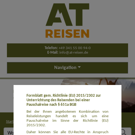
Telefon:
+49 341 55 00 94-0
E-Mail:
info@at-reisen.de
Navigation
Formblatt gem. Richtlinie (EU) 2015/2302 zur
Unterrichtung des Reisenden bei einer
Pauschalreise nach § 651a BGB
Bei der Ihnen angebotenen Kombination von
Reiseleistungen handelt es sich um eine
Pauschalreise im Sinne der Richtlinie (EU)
Startseite
>
Buchung
2015/2302.
Daher können Sie alle EU-Rechte in Anspruch