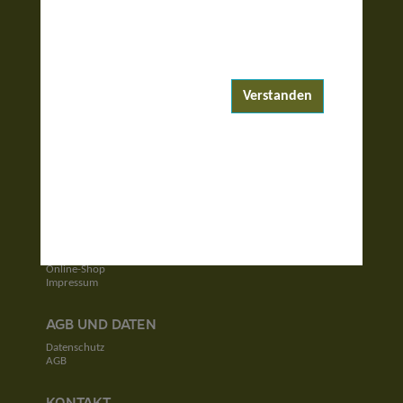
ENTDECKEN
Reiseziele
Reisewelten
Verstanden
Garantierte Reisen
UNTERNEHMEN
Unser Team
Jobs
Kontakt
SERVICE
Newsletter
Online-Shop
Impressum
AGB UND DATEN
Datenschutz
AGB
KONTAKT