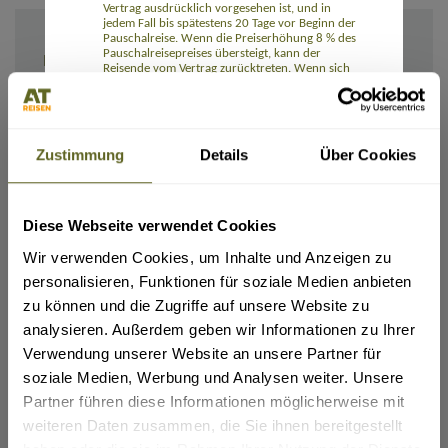
Vertrag ausdrücklich vorgesehen ist, und in
jedem Fall bis spätestens 20 Tage vor Beginn der
Pauschalreise. Wenn die Preiserhöhung 8 % des
Pauschalreisepreises übersteigt, kann der
IHRE ANGABEN
Reisende vom Vertrag zurücktreten. Wenn sich
ein Reiseveranstalter das Recht auf eine
Preiserhöhung vorbehält, hat der Reisende das
Recht auf eine Preissenkung, wenn die
entsprechenden Kosten sich verringern.
Die Reisenden können ohne Zahlung einer
Zustimmung
Details
Über Cookies
Rücktrittsgebühr vom Vertrag zurücktreten und
erhalten eine volle Erstattung aller Zahlungen,
wenn einer der wesentlichen Bestandteile der
Pauschalreise mit Ausnahme des Preises
erheblich geändert wird. Wenn der für die
Diese Webseite verwendet Cookies
Ich/Wir möchte(n) die Rechnung und alle Unterlagen erhalten:
Pauschalreise verantwortliche Unternehmer die
Per E-Mail
Pauschalreise vor Beginn der Pauschalreise
Wir verwenden Cookies, um Inhalte und Anzeigen zu
absagt, haben die Reisenden Anspruch auf eine
Per Post
Kostenerstattung und unter Umständen auf eine
personalisieren, Funktionen für soziale Medien anbieten
Entschädigung.
zu können und die Zugriffe auf unsere Website zu
Die Reisenden können bei Eintritt
Rail&Fly sofern möglich (nur innerhalb Deutschlands):
außergewöhnlicher Umstände vor Beginn der
(Tickets für Hin- und Rückfahrt erhältlich. Pro Person: 99,- Euro bei Buchung (bei Reisedatum
analysieren. Außerdem geben wir Informationen zu Ihrer
ab November 2026: 109,- Euro), 129,- Euro nach Ticketausstellung (bei Reisedatum ab
Pauschalreise ohne Zahlung einer
November 2026: 139,- Euro). Kinder 0-11 Jahre kostenlos)
Verwendung unserer Website an unsere Partner für
Rücktrittsgebühr vom Vertrag zurücktreten,
beispielsweise wenn am Bestimmungsort
ja
soziale Medien, Werbung und Analysen weiter. Unsere
schwerwiegende Sicherheitsprobleme bestehen,
die die Pauschalreise voraussichtlich
Partner führen diese Informationen möglicherweise mit
Flug gewünscht:
beeinträchtigen.
weiteren Daten zusammen, die Sie ihnen bereitgestellt
ja
Zudem können die Reisenden jederzeit vor
Beginn der Pauschalreise gegen Zahlung einer