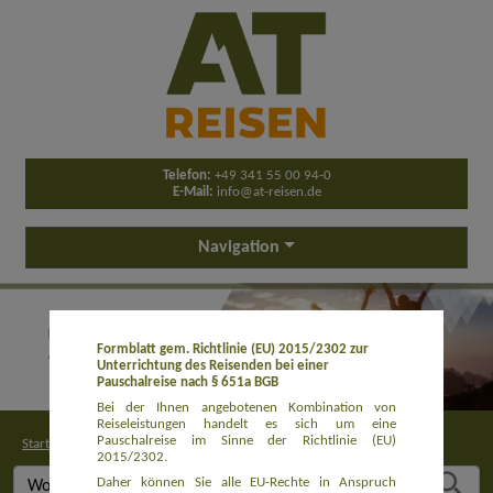
Telefon:
+49 341 55 00 94-0
E-Mail:
info@at-reisen.de
Navigation
Formblatt gem. Richtlinie (EU) 2015/2302 zur
Unterrichtung des Reisenden bei einer
Pauschalreise nach § 651a BGB
Bei der Ihnen angebotenen Kombination von
Reiseleistungen handelt es sich um eine
Pauschalreise im Sinne der Richtlinie (EU)
Startseite
>
Buchung
2015/2302.
Daher können Sie alle EU-Rechte in Anspruch