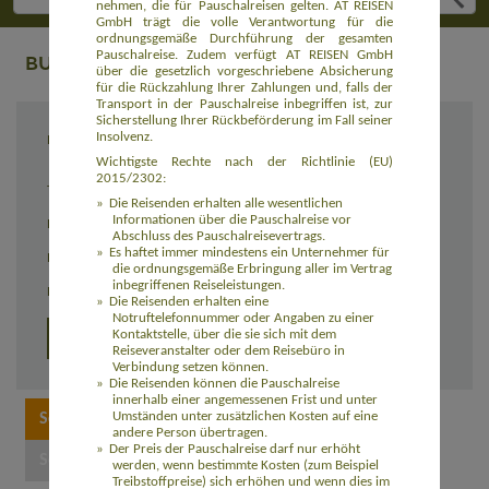
nehmen, die für Pauschalreisen gelten. AT REISEN
GmbH trägt die volle Verantwortung für die
ordnungsgemäße Durchführung der gesamten
Pauschalreise. Zudem verfügt AT REISEN GmbH
BUCHUNG
über die gesetzlich vorgeschriebene Absicherung
für die Rückzahlung Ihrer Zahlungen und, falls der
Transport in der Pauschalreise inbegriffen ist, zur
Sicherstellung Ihrer Rückbeförderung im Fall seiner
Insolvenz.
Reiseziel
Island-Hopping auf den Galapagos-Inseln
(AMEC108)
Wichtigste Rechte nach der Richtlinie (EU)
2015/2302:
Termin
individuell
Die Reisenden erhalten alle wesentlichen
Informationen über die Pauschalreise vor
Reisedauer
individuell
Abschluss des Pauschalreisevertrags.
Es haftet immer mindestens ein Unternehmer für
Preis
4.165,00 Euro zzgl. Flug
die ordnungsgemäße Erbringung aller im Vertrag
inbegriffenen Reiseleistungen.
Einzelzimmerzuschlag
1.160,00 Euro
Die Reisenden erhalten eine
Notruftelefonnummer oder Angaben zu einer
Kontaktstelle, über die sie sich mit dem
Detailprogramm 2026
Reiseveranstalter oder dem Reisebüro in
Verbindung setzen können.
Die Reisenden können die Pauschalreise
innerhalb einer angemessenen Frist und unter
Umständen unter zusätzlichen Kosten auf eine
andere Person übertragen.
Der Preis der Pauschalreise darf nur erhöht
werden, wenn bestimmte Kosten (zum Beispiel
Treibstoffpreise) sich erhöhen und wenn dies im