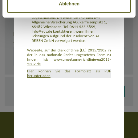
Ablehnen
Rückbeförderung der Reisenden gewährleistet.
AT REISEN GmbH hat eine Insolvenzabsicherung
mit R+V Allgemeine Versicherung AG
abgeschlossen. Die Reisenden können R+V
Allgemeine Versicherung AG, Raiffeisenplatz 1,
65189 Wiesbaden, Tel. 0611 533 5859,
info@ruv.de kontaktieren, wenn ihnen
BEMERKUNGEN
Leistungen aufgrund der Insolvenz von AT
REISEN GmbH verweigert werden.
Zusätzliche Angaben zur Buchung, z. B. zu Unterkünften
Webseite, auf der die Richtlinie (EU) 2015/2302 in
der in das nationale Recht umgesetzten Form zu
finden ist:
www.umsetzung-richtlinie-eu2015-
2302.de
.
Hier können Sie das Formblatt
als PDF
herunterladen
.