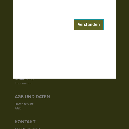
ENTDECKEN
Reiseziele
Reisewelten
Verstanden
Garantierte Reisen
UNTERNEHMEN
Unser Team
Jobs
Kontakt
SERVICE
Newsletter
Online-Shop
Impressum
AGB UND DATEN
Datenschutz
AGB
KONTAKT