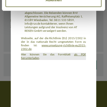
Rückbeförderung der Reisenden gewährleistet.
AT REISEN GmbH hat eine Insolvenzabsicherung
mit R+V Allgemeine Versicherung AG
abgeschlossen. Die Reisenden können R+V
Allgemeine Versicherung AG, Raiffeisenplatz 1,
BEMERKUNGEN
65189 Wiesbaden, Tel. 0611 533 5859,
info@ruv.de kontaktieren, wenn ihnen
Zusätzliche Angaben zur Buchung, z. B. zu Unterkünften
Leistungen aufgrund der Insolvenz von AT
REISEN GmbH verweigert werden.
Webseite, auf der die Richtlinie (EU) 2015/2302 in
der in das nationale Recht umgesetzten Form zu
finden ist:
www.umsetzung-richtlinie-eu2015-
2302.de
.
Hier können Sie das Formblatt
als PDF
herunterladen
.