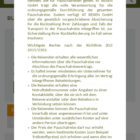
nehmen, die für Pauschalreisen gelten. AT REISEN
GmbH trägt die volle Verantwortung für die
ordnungsgemäße Durchführung der gesamten
Pauschalreise. Zudem verfügt AT REISEN GmbH
BUCHUNG
über die gesetzlich vorgeschriebene Absicherung
für die Rückzahlung Ihrer Zahlungen und, falls der
Transport in der Pauschalreise inbegriffen ist, zur
Sicherstellung Ihrer Rückbeförderung im Fall seiner
Insolvenz.
Reiseziel
Wildnistour für Hundeliebhaber in Finnisch
Lappland (EUFI001)
Wichtigste Rechte nach der Richtlinie (EU)
2015/2302:
Termin
08.04. - 15.04.2026
Die Reisenden erhalten alle wesentlichen
Informationen über die Pauschalreise vor
Reisedauer
8 Tage
Abschluss des Pauschalreisevertrags.
Es haftet immer mindestens ein Unternehmer für
Preis
2.540,00 Euro zzgl. Flug
die ordnungsgemäße Erbringung aller im Vertrag
inbegriffenen Reiseleistungen.
Die Reisenden erhalten eine
Detailprogramm
Notruftelefonnummer oder Angaben zu einer
Kontaktstelle, über die sie sich mit dem
Reiseveranstalter oder dem Reisebüro in
Verbindung setzen können.
Die Reisenden können die Pauschalreise
innerhalb einer angemessenen Frist und unter
Umständen unter zusätzlichen Kosten auf eine
andere Person übertragen.
Der Preis der Pauschalreise darf nur erhöht
werden, wenn bestimmte Kosten (zum Beispiel
Treibstoffpreise) sich erhöhen und wenn dies im