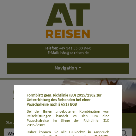
Telefon:
+49 341 55 00 94-0
E-Mail:
info@at-reisen.de
Navigation
Formblatt gem. Richtlinie (EU) 2015/2302 zur
Unterrichtung des Reisenden bei einer
Pauschalreise nach § 651a BGB
Bei der Ihnen angebotenen Kombination von
Reiseleistungen handelt es sich um eine
Pauschalreise im Sinne der Richtlinie (EU)
Startseite
>
Buchung
2015/2302.
Daher können Sie alle EU-Rechte in Anspruch