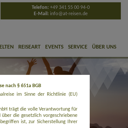
Telefon:
+49 341 55 00 94-0
E-Mail:
info@at-reisen.de
ELTEN
REISEART
EVENTS
SERVICE
ÜBER UNS
ise nach § 651a BGB
reise im Sinne der Richtlinie (EU)
bH trägt die volle Verantwortung für
ber die gesetzlich vorgeschriebene
griffen ist, zur Sicherstellung Ihrer