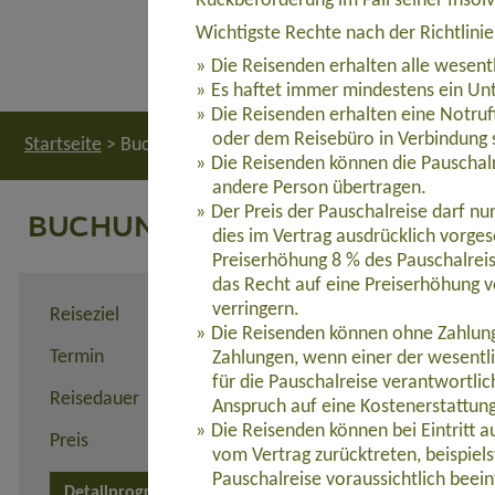
Rückbeförderung im Fall seiner Insol
Wichtigste Rechte nach der Richtlini
Die Reisenden erhalten alle wesent
Es haftet immer mindestens ein Unt
Die Reisenden erhalten eine Notruf
oder dem Reisebüro in Verbindung 
Startseite
>
Buchung
Die Reisenden können die Pauschalr
andere Person übertragen.
Der Preis der Pauschalreise darf n
BUCHUNG
dies im Vertrag ausdrücklich vorges
Preiserhöhung 8 % des Pauschalreis
das Recht auf eine Preiserhöhung v
verringern.
Reiseziel
Wildnistour für Hundelieb
Die Reisenden können ohne Zahlung 
Termin
26.12.2026 - 02.01.2027
Zahlungen, wenn einer der wesentl
für die Pauschalreise verantwortli
Reisedauer
8 Tage
Anspruch auf eine Kostenerstattun
Die Reisenden können bei Eintritt 
Preis
2.845,00 Euro zzgl. Flug
vom Vertrag zurücktreten, beispie
Pauschalreise voraussichtlich beein
Detailprogramm