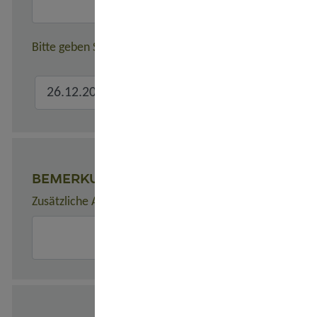
Bitte geben Sie hier den verbindlichen Gesamtreisezeitr
BEMERKUNGEN
Zusätzliche Angaben zur Buchung, z. B. zu Unterkünften