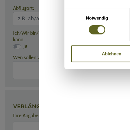
Abflugort:
Einwilligungsauswahl
Notwendig
Ich/Wir bin/sind damit einverstanden, dass meine/unse
kann.
ja
Ablehnen
Wen sollen wir in einem Notfall benachrichtigen?
(z. B. 
VERLÄNGERUNGEN
Ihre Angaben zu gewünschten Verlängerungsprogrammen