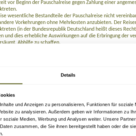
eit vor Beginn der Pauschalreise gegen Zahlung einer angeme
ktreten.
ise wesentliche Bestandteile der Pauschalreise nicht verein
ndere Vorkehrungen ohne Mehrkosten anzubieten. Der Reisen
ktreten (in der Bundesrepublik Deutschland heißt dieses Rech
 und dies erhebliche Auswirkungen auf die Erbringung der ver
rsäumt, Abhilfe zu schaffen.
 Preisminderung und/oder Schadenersatz, wenn die Reiseleist
eisenden Beistand, wenn dieser sich in Schwierigkeiten befind
halten:
nstalters oder in einigen Mitgliedstaaten des Reisevermittlers
Details
alters oder, sofern einschlägig, des Reisevermittlers nach Begin
halreise, so wird die Rückbeförderung der Reisenden gewährle
emeine Versicherung AG abgeschlossen. Die Reisenden können
Cookies
, Tel. 0611 533 5859, info@ruv.de kontaktieren, wenn ihnen L
Buchung (bei Reisedatum ab November 2026: 109,- Euro), 129,- Euro nach Ticketau
n.
nhalte und Anzeigen zu personalisieren, Funktionen für soziale
Website zu analysieren. Außerdem geben wir Informationen zu I
 2015/2302 in der in das nationale Recht umgesetzten Form zu 
r soziale Medien, Werbung und Analysen weiter. Unsere Partner
 Daten zusammen, die Sie ihnen bereitgestellt haben oder die s
F herunterladen
.
n.