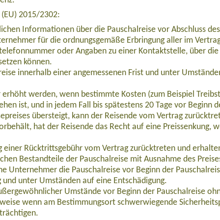
venz.
e (EU) 2015/2302:
lichen Informationen über die Pauschalreise vor Abschluss des
ernehmer für die ordnungsgemäße Erbringung aller im Vertrag 
telefonnummer oder Angaben zu einer Kontaktstelle, über die 
setzen können.
eise innerhalb einer angemessenen Frist und unter Umständen
ur erhöht werden, wenn bestimmte Kosten (zum Beispiel Treibs
ehen ist, und in jedem Fall bis spätestens 20 Tage vor Beginn 
epreises übersteigt, kann der Reisende vom Vertrag zurücktre
orbehält, hat der Reisende das Recht auf eine Preissenkung, 
haber in Finnisch Lappland (EUFI001)
einer Rücktrittsgebühr vom Vertrag zurücktreten und erhalten 
ichen Bestandteile der Pauschalreise mit Ausnahme des Preise
che Unternehmer die Pauschalreise vor Beginn der Pauschalrei
g und unter Umständen auf eine Entschädigung.
außergewöhnlicher Umstände vor Beginn der Pauschalreise ohn
lsweise wenn am Bestimmungsort schwerwiegende Sicherheits
trächtigen.