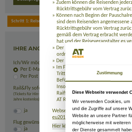
Zudem können die Reisenden jederz
Rücktrittsgebühr vom Vertrag zurüc
Können nach Beginn der Pauschalre
sind dem Reisenden angemessene a
Rücktrittsgebühr vom Vertrag zurüc
gemäß dem Vertrag erbracht werden
hat und der Reiseveranstalter es ve
IHRE ANGABEN
Der Reisende hat Anspruch auf eine
ordnungsgemäß erbracht werden.
Der Reiseveranstalter leistet dem R
Ich/Wir möchte(n) die Rechnung und alle Unterlagen er
Im Fall der Insolvenz des Reisevera
Per E-Mail
Zustimmung
Tritt die Insolvenz des Reiseveranst
Per Post
Beförderung Bestandteil der Pausc
Insolvenzabsicherung mit R+V Allg
Rail&Fly sofern möglich (nur innerhalb Deutschlands):
Diese Webseite verwendet 
Raiffeisenplatz 1, 65189 Wiesbaden
(Tickets für Hin- und Rückfahrt erhältlich. Pro Person: 99,- Euro bei 
Jahre kostenlos)
AT REISEN GmbH verweigert werde
Wir verwenden Cookies, um I
und die Zugriffe auf unsere 
ja
Webseite, auf der die Richtlinie (EU)
Website an unsere Partner fü
eu2015-2302.de
.
Flug gewünscht:
möglicherweise mit weiteren
Hier können Sie das Formblatt
als PD
ja
der Dienste gesammelt habe