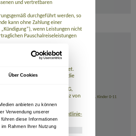
ssenen und vertretbaren
barungsgemäß durchgeführt werden, so
de kann ohne Zahlung einer
t „Kündigung”), wenn Leistungen nicht
traglichen Pauschalreiseleistungen
ungen nicht oder nicht
et.
 werden Zahlungen zurückerstattet.
Über Cookies
n der Pauschalreise ein und ist die
istet. AT REISEN GmbH hat eine
 R+V Allgemeine Versicherung AG,
eistungen aufgrund der Insolvenz von
sstellung (bei Reisedatum ab November 2026: 139,- Euro). Kinder 0-11
 Medien anbieten zu können
hrer Verwendung unserer
finden ist:
www.umsetzung-richtlinie-
 führen diese Informationen
ie im Rahmen Ihrer Nutzung