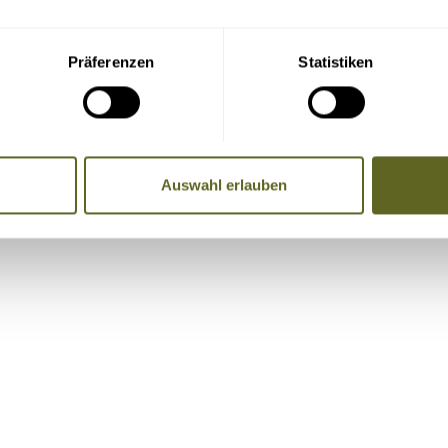
Präferenzen
Statistiken
re Adresse, Telefondaten und E-Mail-Adresse an die Mitreise
Auswahl erlauben
Name, Telefonnummer, E-Mail-Adresse)
, Badeaufenthalte etc. vor und nach der Reise.