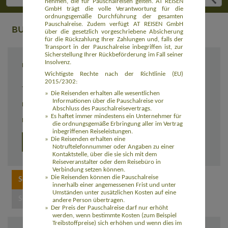
nehmen, die für Pauschalreisen gelten. AT REISEN
GmbH trägt die volle Verantwortung für die
ordnungsgemäße Durchführung der gesamten
Pauschalreise. Zudem verfügt AT REISEN GmbH
BUCHUNG
über die gesetzlich vorgeschriebene Absicherung
für die Rückzahlung Ihrer Zahlungen und, falls der
Transport in der Pauschalreise inbegriffen ist, zur
Sicherstellung Ihrer Rückbeförderung im Fall seiner
Insolvenz.
Reiseziel
Wildnistour für Hundeliebhaber in Finnisch
Lappland (EUFI001)
Wichtigste Rechte nach der Richtlinie (EU)
2015/2302:
Termin
30.01. - 06.02.2027
Die Reisenden erhalten alle wesentlichen
Informationen über die Pauschalreise vor
Reisedauer
8 Tage
Abschluss des Pauschalreisevertrags.
Es haftet immer mindestens ein Unternehmer für
Preis
2.690,00 Euro zzgl. Flug
die ordnungsgemäße Erbringung aller im Vertrag
inbegriffenen Reiseleistungen.
Die Reisenden erhalten eine
Detailprogramm
Notruftelefonnummer oder Angaben zu einer
Kontaktstelle, über die sie sich mit dem
Reiseveranstalter oder dem Reisebüro in
Verbindung setzen können.
Die Reisenden können die Pauschalreise
innerhalb einer angemessenen Frist und unter
Umständen unter zusätzlichen Kosten auf eine
andere Person übertragen.
Der Preis der Pauschalreise darf nur erhöht
werden, wenn bestimmte Kosten (zum Beispiel
Treibstoffpreise) sich erhöhen und wenn dies im