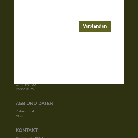
ENTDECKEN
Reiseziele
Reisewelten
Verstanden
Garantierte Reisen
UNTERNEHMEN
Unser Team
Jobs
Kontakt
SERVICE
Newsletter
Online-Shop
Impressum
AGB UND DATEN
Datenschutz
AGB
KONTAKT