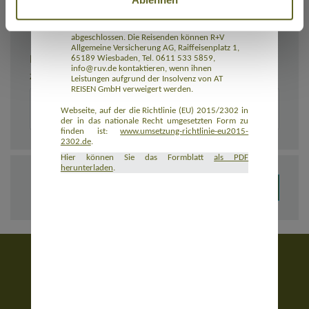
Rückbeförderung der Reisenden gewährleistet.
AT REISEN GmbH hat eine Insolvenzabsicherung
mit R+V Allgemeine Versicherung AG
abgeschlossen. Die Reisenden können R+V
Allgemeine Versicherung AG, Raiffeisenplatz 1,
BEMERKUNGEN
65189 Wiesbaden, Tel. 0611 533 5859,
info@ruv.de kontaktieren, wenn ihnen
Zusätzliche Angaben zur Buchung, z. B. zu Unterkünften
Leistungen aufgrund der Insolvenz von AT
REISEN GmbH verweigert werden.
Webseite, auf der die Richtlinie (EU) 2015/2302 in
der in das nationale Recht umgesetzten Form zu
finden ist:
www.umsetzung-richtlinie-eu2015-
2302.de
.
Hier können Sie das Formblatt
als PDF
herunterladen
.