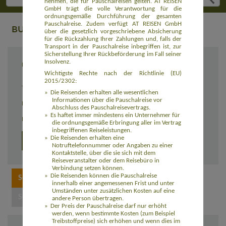
nehmen, die für Pauschalreisen gelten. AT REISEN
GmbH trägt die volle Verantwortung für die
ordnungsgemäße Durchführung der gesamten
Pauschalreise. Zudem verfügt AT REISEN GmbH
BUCHUNG
über die gesetzlich vorgeschriebene Absicherung
für die Rückzahlung Ihrer Zahlungen und, falls der
Transport in der Pauschalreise inbegriffen ist, zur
Sicherstellung Ihrer Rückbeförderung im Fall seiner
Insolvenz.
Reiseziel
Wildnistour für Hundeliebhaber in Finnisch
Lappland (EUFI001)
Wichtigste Rechte nach der Richtlinie (EU)
2015/2302:
Termin
20.03. - 27.03.2027
Die Reisenden erhalten alle wesentlichen
Informationen über die Pauschalreise vor
Reisedauer
8 Tage
Abschluss des Pauschalreisevertrags.
Es haftet immer mindestens ein Unternehmer für
Preis
2.690,00 Euro zzgl. Flug
die ordnungsgemäße Erbringung aller im Vertrag
inbegriffenen Reiseleistungen.
Die Reisenden erhalten eine
Detailprogramm
Notruftelefonnummer oder Angaben zu einer
Kontaktstelle, über die sie sich mit dem
Reiseveranstalter oder dem Reisebüro in
Verbindung setzen können.
Die Reisenden können die Pauschalreise
innerhalb einer angemessenen Frist und unter
Umständen unter zusätzlichen Kosten auf eine
andere Person übertragen.
Der Preis der Pauschalreise darf nur erhöht
werden, wenn bestimmte Kosten (zum Beispiel
Treibstoffpreise) sich erhöhen und wenn dies im