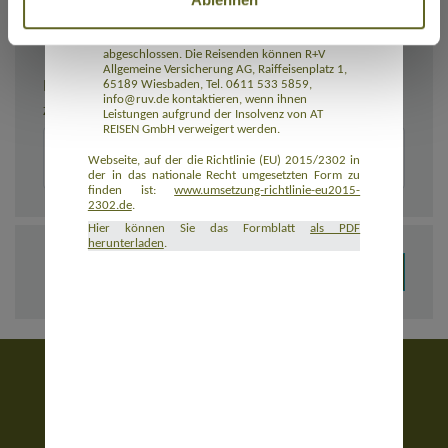
Rückbeförderung der Reisenden gewährleistet.
AT REISEN GmbH hat eine Insolvenzabsicherung
mit R+V Allgemeine Versicherung AG
abgeschlossen. Die Reisenden können R+V
Allgemeine Versicherung AG, Raiffeisenplatz 1,
BEMERKUNGEN
65189 Wiesbaden, Tel. 0611 533 5859,
info@ruv.de kontaktieren, wenn ihnen
Zusätzliche Angaben zur Buchung, z. B. zu Unterkünften
Leistungen aufgrund der Insolvenz von AT
REISEN GmbH verweigert werden.
Webseite, auf der die Richtlinie (EU) 2015/2302 in
der in das nationale Recht umgesetzten Form zu
finden ist:
www.umsetzung-richtlinie-eu2015-
2302.de
.
Hier können Sie das Formblatt
als PDF
herunterladen
.