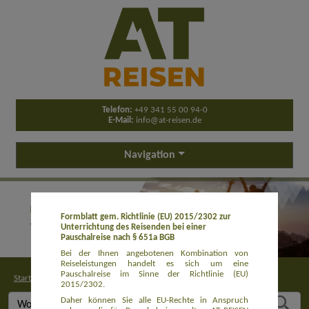
Telefon:
+49 341 55 00 94-0
E-Mail:
info@at-reisen.de
Navigation
Formblatt gem. Richtlinie (EU) 2015/2302 zur
Unterrichtung des Reisenden bei einer
Pauschalreise nach § 651a BGB
Bei der Ihnen angebotenen Kombination von
Reiseleistungen handelt es sich um eine
Pauschalreise im Sinne der Richtlinie (EU)
Startseite
>
Buchung
2015/2302.
Daher können Sie alle EU-Rechte in Anspruch