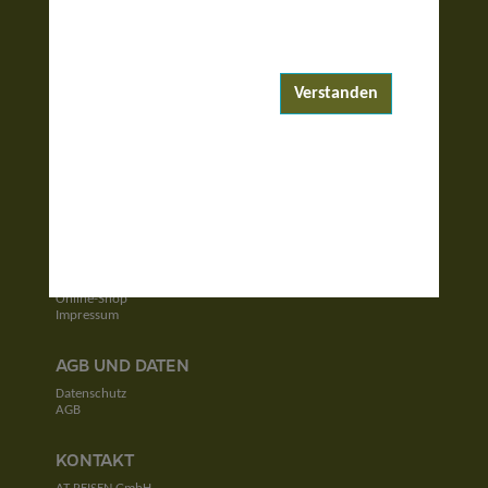
ENTDECKEN
Reiseziele
Reisewelten
Verstanden
Garantierte Reisen
UNTERNEHMEN
Unser Team
Jobs
Kontakt
SERVICE
Newsletter
Online-Shop
Impressum
AGB UND DATEN
Datenschutz
AGB
KONTAKT