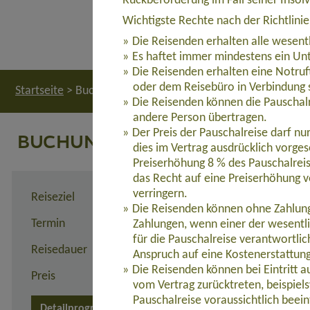
Rückbeförderung im Fall seiner Insol
Wichtigste Rechte nach der Richtlini
Die Reisenden erhalten alle wesent
Es haftet immer mindestens ein Unt
Die Reisenden erhalten eine Notruf
oder dem Reisebüro in Verbindung 
Startseite
>
Buchung
Die Reisenden können die Pauschalr
andere Person übertragen.
Der Preis der Pauschalreise darf n
BUCHUNG
dies im Vertrag ausdrücklich vorges
Preiserhöhung 8 % des Pauschalreis
das Recht auf eine Preiserhöhung v
verringern.
Reiseziel
Wildnistour für Hundelieb
Die Reisenden können ohne Zahlung 
Termin
03.04. - 10.04.2027
Zahlungen, wenn einer der wesentl
für die Pauschalreise verantwortli
Reisedauer
8 Tage
Anspruch auf eine Kostenerstattun
Die Reisenden können bei Eintritt 
Preis
2.690,00 Euro zzgl. Flug
vom Vertrag zurücktreten, beispie
Pauschalreise voraussichtlich beein
Detailprogramm