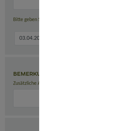
Bitte geben Sie hier den verbindlichen Gesamtreisezeitr
BEMERKUNGEN
Zusätzliche Angaben zur Buchung, z. B. zu Unterkünften