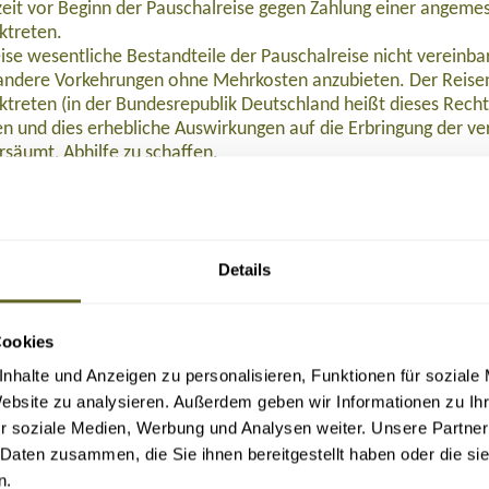
eit vor Beginn der Pauschalreise gegen Zahlung einer angeme
ktreten.
ise wesentliche Bestandteile der Pauschalreise nicht verein
ndere Vorkehrungen ohne Mehrkosten anzubieten. Der Reisen
ktreten (in der Bundesrepublik Deutschland heißt dieses Rech
 und dies erhebliche Auswirkungen auf die Erbringung der ver
rsäumt, Abhilfe zu schaffen.
 Preisminderung und/oder Schadenersatz, wenn die Reiseleist
eisenden Beistand, wenn dieser sich in Schwierigkeiten befind
halten:
nstalters oder in einigen Mitgliedstaaten des Reisevermittlers
Details
alters oder, sofern einschlägig, des Reisevermittlers nach Begin
halreise, so wird die Rückbeförderung der Reisenden gewährle
emeine Versicherung AG abgeschlossen. Die Reisenden können
Cookies
, Tel. 0611 533 5859, info@ruv.de kontaktieren, wenn ihnen L
Buchung (bei Reisedatum ab November 2026: 109,- Euro), 129,- Euro nach Ticketau
n.
nhalte und Anzeigen zu personalisieren, Funktionen für soziale
Website zu analysieren. Außerdem geben wir Informationen zu I
 2015/2302 in der in das nationale Recht umgesetzten Form zu 
r soziale Medien, Werbung und Analysen weiter. Unsere Partner
 Daten zusammen, die Sie ihnen bereitgestellt haben oder die s
F herunterladen
.
n.