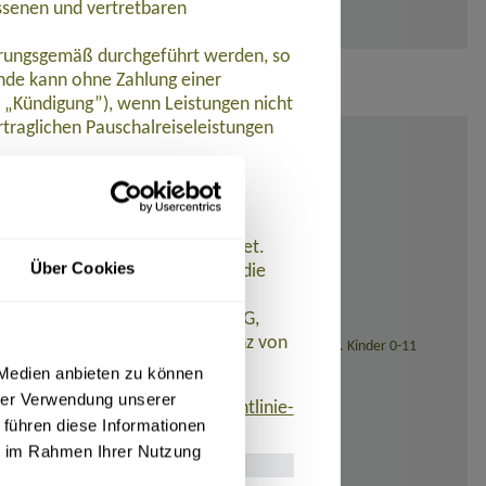
ssenen und vertretbaren
barungsgemäß durchgeführt werden, so
de kann ohne Zahlung einer
t „Kündigung”), wenn Leistungen nicht
traglichen Pauschalreiseleistungen
ungen nicht oder nicht
et.
 werden Zahlungen zurückerstattet.
Über Cookies
n der Pauschalreise ein und ist die
istet. AT REISEN GmbH hat eine
 R+V Allgemeine Versicherung AG,
eistungen aufgrund der Insolvenz von
sstellung (bei Reisedatum ab November 2026: 139,- Euro). Kinder 0-11
 Medien anbieten zu können
hrer Verwendung unserer
finden ist:
www.umsetzung-richtlinie-
 führen diese Informationen
ie im Rahmen Ihrer Nutzung