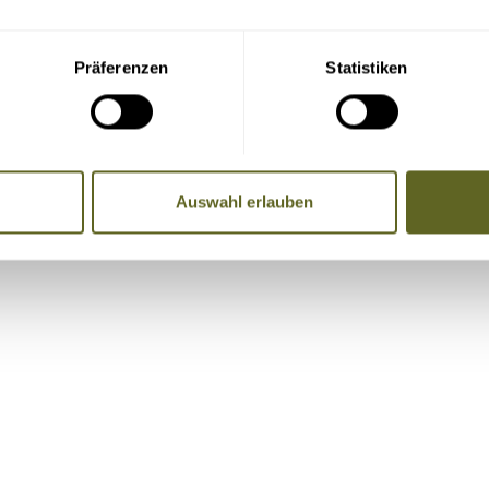
Präferenzen
Statistiken
re Adresse, Telefondaten und E-Mail-Adresse an die Mitreise
Auswahl erlauben
Name, Telefonnummer, E-Mail-Adresse)
, Badeaufenthalte etc. vor und nach der Reise.