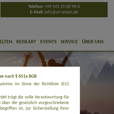
Telefon:
+49 341 55 00 94-0
E-Mail:
info@at-reisen.de
ELTEN
REISEART
EVENTS
SERVICE
ÜBER UNS
ise nach § 651a BGB
reise im Sinne der Richtlinie (EU)
bH trägt die volle Verantwortung für
ber die gesetzlich vorgeschriebene
griffen ist, zur Sicherstellung Ihrer