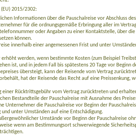
venz.
e (EU) 2015/2302:
lichen Informationen über die Pauschalreise vor Abschluss des
ernehmer für die ordnungsgemäße Erbringung aller im Vertrag 
telefonnummer oder Angaben zu einer Kontaktstelle, über die 
setzen können.
eise innerhalb einer angemessenen Frist und unter Umständen
ur erhöht werden, wenn bestimmte Kosten (zum Beispiel Treibs
ehen ist, und in jedem Fall bis spätestens 20 Tage vor Beginn 
epreises übersteigt, kann der Reisende vom Vertrag zurücktre
orbehält, hat der Reisende das Recht auf eine Preissenkung, 
haber in Finnisch Lappland (EUFI001)
einer Rücktrittsgebühr vom Vertrag zurücktreten und erhalten 
ichen Bestandteile der Pauschalreise mit Ausnahme des Preise
che Unternehmer die Pauschalreise vor Beginn der Pauschalrei
g und unter Umständen auf eine Entschädigung.
außergewöhnlicher Umstände vor Beginn der Pauschalreise ohn
lsweise wenn am Bestimmungsort schwerwiegende Sicherheits
trächtigen.