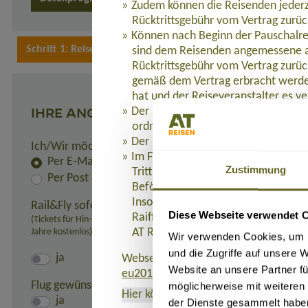
Zudem können die Reisenden jederz
Rücktrittsgebühr vom Vertrag zurüc
Können nach Beginn der Pauschalre
sind dem Reisenden angemessene a
Rücktrittsgebühr vom Vertrag zurüc
gemäß dem Vertrag erbracht werden
hat und der Reiseveranstalter es ve
IHRE ANGABEN
Der Reisende hat Anspruch auf eine
ordnungsgemäß erbracht werden.
Der Reiseveranstalter leistet dem R
Ich/Wir möchte(n) die Rechnung und alle Unterlagen er
Im Fall der Insolvenz des Reisevera
Per E-Mail
Zustimmung
Tritt die Insolvenz des Reiseveranst
Per Post
Beförderung Bestandteil der Pausc
Insolvenzabsicherung mit R+V Allg
Rail&Fly sofern möglich (nur innerhalb Deutschlands):
Diese Webseite verwendet 
Raiffeisenplatz 1, 65189 Wiesbaden
(Tickets für Hin- und Rückfahrt erhältlich. Pro Person: 99,- Euro bei 
Jahre kostenlos)
AT REISEN GmbH verweigert werde
Wir verwenden Cookies, um I
und die Zugriffe auf unsere 
ja
Webseite, auf der die Richtlinie (EU)
Website an unsere Partner fü
eu2015-2302.de
.
Flug gewünscht:
möglicherweise mit weiteren
Hier können Sie das Formblatt
als PD
ja
der Dienste gesammelt habe