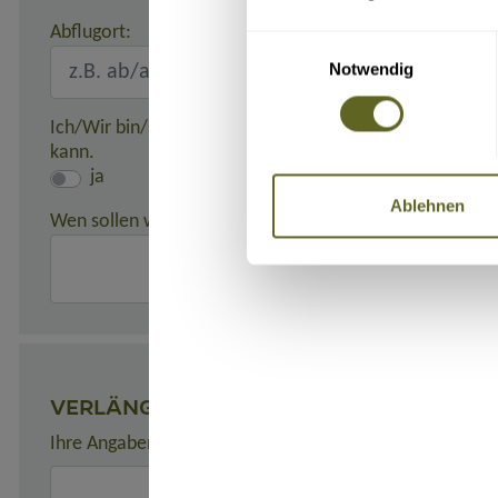
Abflugort:
Einwilligungsauswahl
Notwendig
Ich/Wir bin/sind damit einverstanden, dass meine/unse
kann.
ja
Ablehnen
Wen sollen wir in einem Notfall benachrichtigen?
(z. B. 
VERLÄNGERUNGEN
Ihre Angaben zu gewünschten Verlängerungsprogrammen