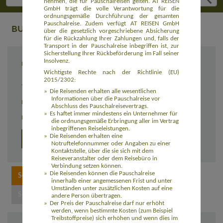
nehmen, die für Pauschalreisen gelten. AT REISEN
GmbH trägt die volle Verantwortung für die
ordnungsgemäße Durchführung der gesamten
Pauschalreise. Zudem verfügt AT REISEN GmbH
BUCHUNG
über die gesetzlich vorgeschriebene Absicherung
für die Rückzahlung Ihrer Zahlungen und, falls der
Transport in der Pauschalreise inbegriffen ist, zur
Sicherstellung Ihrer Rückbeförderung im Fall seiner
Insolvenz.
Reiseziel
Wildnistour für Hundeliebhaber in Finnisch
Lappland (EUFI001)
Wichtigste Rechte nach der Richtlinie (EU)
2015/2302:
Termin
03.02. - 10.02.2027
Die Reisenden erhalten alle wesentlichen
Informationen über die Pauschalreise vor
Reisedauer
8 Tage
Abschluss des Pauschalreisevertrags.
Es haftet immer mindestens ein Unternehmer für
Preis
2.540,00 Euro zzgl. Flug
die ordnungsgemäße Erbringung aller im Vertrag
inbegriffenen Reiseleistungen.
Die Reisenden erhalten eine
Detailprogramm
Notruftelefonnummer oder Angaben zu einer
Kontaktstelle, über die sie sich mit dem
Reiseveranstalter oder dem Reisebüro in
Verbindung setzen können.
Die Reisenden können die Pauschalreise
innerhalb einer angemessenen Frist und unter
Umständen unter zusätzlichen Kosten auf eine
andere Person übertragen.
Der Preis der Pauschalreise darf nur erhöht
werden, wenn bestimmte Kosten (zum Beispiel
Treibstoffpreise) sich erhöhen und wenn dies im