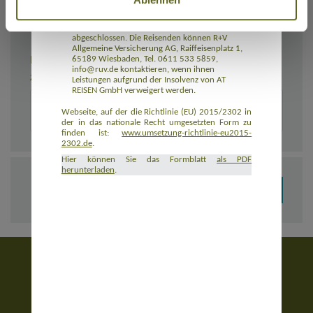
Rückbeförderung der Reisenden gewährleistet.
AT REISEN GmbH hat eine Insolvenzabsicherung
mit R+V Allgemeine Versicherung AG
abgeschlossen. Die Reisenden können R+V
Allgemeine Versicherung AG, Raiffeisenplatz 1,
BEMERKUNGEN
65189 Wiesbaden, Tel. 0611 533 5859,
info@ruv.de kontaktieren, wenn ihnen
Zusätzliche Angaben zur Buchung, z. B. zu Unterkünften
Leistungen aufgrund der Insolvenz von AT
REISEN GmbH verweigert werden.
Webseite, auf der die Richtlinie (EU) 2015/2302 in
der in das nationale Recht umgesetzten Form zu
finden ist:
www.umsetzung-richtlinie-eu2015-
2302.de
.
Hier können Sie das Formblatt
als PDF
herunterladen
.