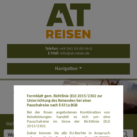
Telefon:
+49 341 55 00 94-0
E-Mail:
info@at-reisen.de
Navigation
Formblatt gem. Richtlinie (EU) 2015/2302 zur
Unterrichtung des Reisenden bei einer
Pauschalreise nach § 651a BGB
Bei der Ihnen angebotenen Kombination von
Reiseleistungen handelt es sich um eine
Pauschalreise im Sinne der Richtlinie (EU)
Startseite
>
Buchung
2015/2302.
Daher können Sie alle EU-Rechte in Anspruch