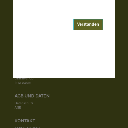
ENTDECKEN
Reiseziele
Reisewelten
Verstanden
Garantierte Reisen
UNTERNEHMEN
Unser Team
Jobs
Kontakt
SERVICE
Newsletter
Online-Shop
Impressum
AGB UND DATEN
Datenschutz
AGB
KONTAKT