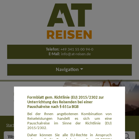
Telefon:
+49 341 55 00 94-0
E-Mail:
info@at-reisen.de
Navigation
Formblatt gem. Richtlinie (EU) 2015/2302 zur
Unterrichtung des Reisenden bei einer
Pauschalreise nach § 651a BGB
Bei der Ihnen angebotenen Kombination von
Reiseleistungen handelt es sich um eine
Pauschalreise im Sinne der Richtlinie (EU)
Startseite
>
Buchung
2015/2302.
Daher können Sie alle EU-Rechte in Anspruch