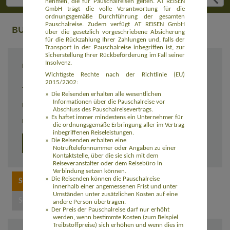
nehmen, die für Pauschalreisen gelten. AT REISEN
GmbH trägt die volle Verantwortung für die
ordnungsgemäße Durchführung der gesamten
Pauschalreise. Zudem verfügt AT REISEN GmbH
BUCHUNG
über die gesetzlich vorgeschriebene Absicherung
für die Rückzahlung Ihrer Zahlungen und, falls der
Transport in der Pauschalreise inbegriffen ist, zur
Sicherstellung Ihrer Rückbeförderung im Fall seiner
Insolvenz.
Reiseziel
Wildnistour für Hundeliebhaber in Finnisch
Lappland (EUFI001)
Wichtigste Rechte nach der Richtlinie (EU)
2015/2302:
Termin
31.03. - 07.04.2027
Die Reisenden erhalten alle wesentlichen
Informationen über die Pauschalreise vor
Reisedauer
8 Tage
Abschluss des Pauschalreisevertrags.
Es haftet immer mindestens ein Unternehmer für
Preis
2.540,00 Euro zzgl. Flug
die ordnungsgemäße Erbringung aller im Vertrag
inbegriffenen Reiseleistungen.
Die Reisenden erhalten eine
Detailprogramm
Notruftelefonnummer oder Angaben zu einer
Kontaktstelle, über die sie sich mit dem
Reiseveranstalter oder dem Reisebüro in
Verbindung setzen können.
Die Reisenden können die Pauschalreise
innerhalb einer angemessenen Frist und unter
Umständen unter zusätzlichen Kosten auf eine
andere Person übertragen.
Der Preis der Pauschalreise darf nur erhöht
werden, wenn bestimmte Kosten (zum Beispiel
Treibstoffpreise) sich erhöhen und wenn dies im