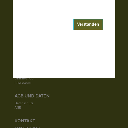
ENTDECKEN
Reiseziele
Reisewelten
Verstanden
Garantierte Reisen
UNTERNEHMEN
Unser Team
Jobs
Kontakt
SERVICE
Newsletter
Online-Shop
Impressum
AGB UND DATEN
Datenschutz
AGB
KONTAKT