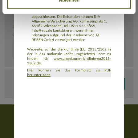
Rückbeförderung der Reisenden gewährleistet.
AT REISEN GmbH hat eine Insolvenzabsicherung
mit R+V Allgemeine Versicherung AG
abgeschlossen. Die Reisenden können R+V
Allgemeine Versicherung AG, Raiffeisenplatz 1,
BEMERKUNGEN
65189 Wiesbaden, Tel. 0611 533 5859,
info@ruv.de kontaktieren, wenn ihnen
Zusätzliche Angaben zur Buchung, z. B. zu Unterkünften
Leistungen aufgrund der Insolvenz von AT
REISEN GmbH verweigert werden.
Webseite, auf der die Richtlinie (EU) 2015/2302 in
der in das nationale Recht umgesetzten Form zu
finden ist:
www.umsetzung-richtlinie-eu2015-
2302.de
.
Hier können Sie das Formblatt
als PDF
herunterladen
.